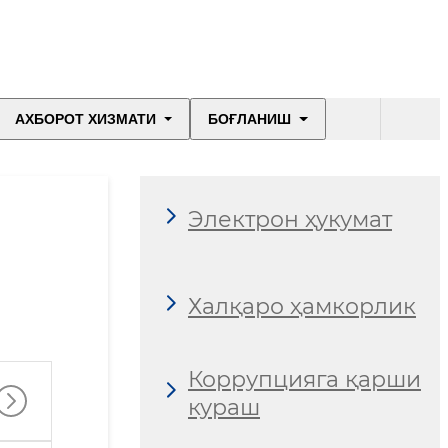
АХБОРОТ ХИЗМАТИ
БОҒЛАНИШ
Электрон ҳукумат
Халқаро ҳамкорлик
Коррупцияга қарши
кураш