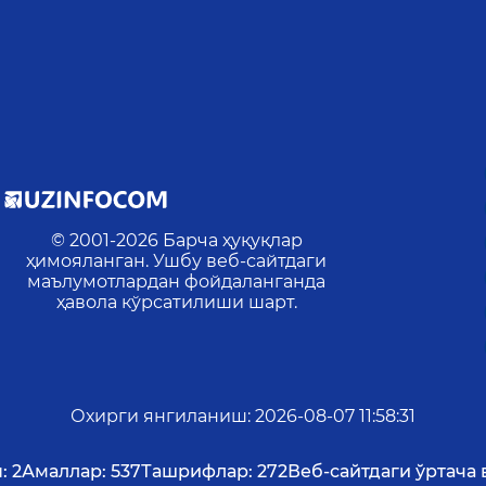
© 2001-
2026
Барча ҳуқуқлар
ҳимояланган. Ушбу веб-сайтдаги
маълумотлардан фойдаланганда
ҳавола кўрсатилиши шарт.
Охирги янгиланиш
:
2026-08-07 11:58:31
:
2
Амаллар:
537
Ташрифлар:
272
Веб-сайтдаги ўртача 