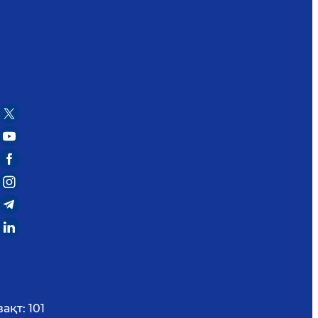
вақт:
101