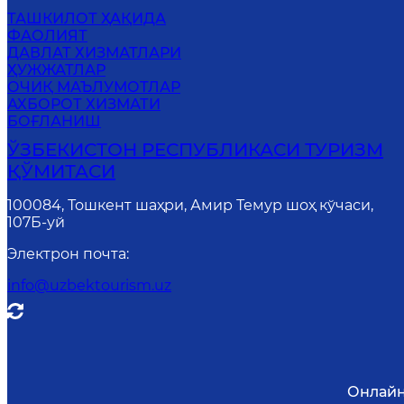
ТАШКИЛОТ ҲАҚИДА
ФАОЛИЯТ
ДАВЛАТ ХИЗМАТЛАРИ
ҲУЖЖАТЛАР
ОЧИҚ МАЪЛУМОТЛАР
АХБОРОТ ХИЗМАТИ
БОҒЛАНИШ
ЎЗБЕКИСТОН РЕСПУБЛИКАСИ ТУРИЗМ
ҚЎМИТАСИ
100084, Тошкент шаҳри, Амир Темур шоҳ кўчаси,
107Б-уй
Электрон почта
:
info@uzbektourism.uz
Онлайн