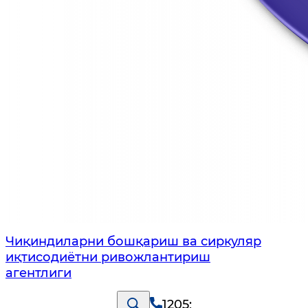
Чиқиндиларни бошқариш ва сиркуляр
иқтисодиётни ривожлантириш
агентлиги
1205
;