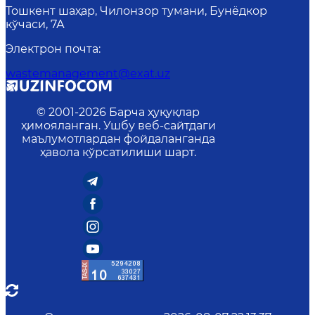
Тошкент шаҳар, Чилонзор тумани, Бунёдкор
кўчаси, 7А
Электрон почта
:
wastemanagement@exat.uz
© 2001-
2026
Барча ҳуқуқлар
ҳимояланган. Ушбу веб-сайтдаги
маълумотлардан фойдаланганда
ҳавола кўрсатилиши шарт.