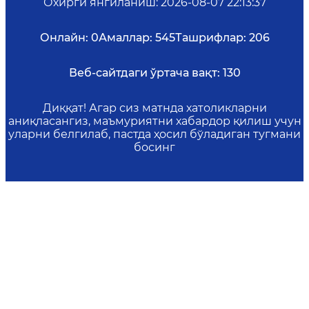
Охирги янгиланиш
:
2026-08-07 22:13:37
Онлайн:
0
Амаллар:
545
Ташрифлар:
206
Веб-сайтдаги ўртача вақт:
130
Диққат! Агар сиз матнда хатоликларни
аниқласангиз, маъмуриятни хабардор қилиш учун
уларни белгилаб, пастда ҳосил бўладиган тугмани
босинг