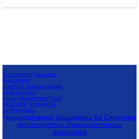
ТАШКИЛОТ ҲАҚИДА
ФАОЛИЯТ
ДАВЛАТ ХИЗМАТЛАРИ
ҲУЖЖАТЛАР
ОЧИҚ МАЪЛУМОТЛАР
АХБОРОТ ХИЗМАТИ
БОҒЛАНИШ
Чиқиндиларни Бошқариш Ва Сиркуляр
Иқтисодиётни Ривожлантириш
Агентлиги