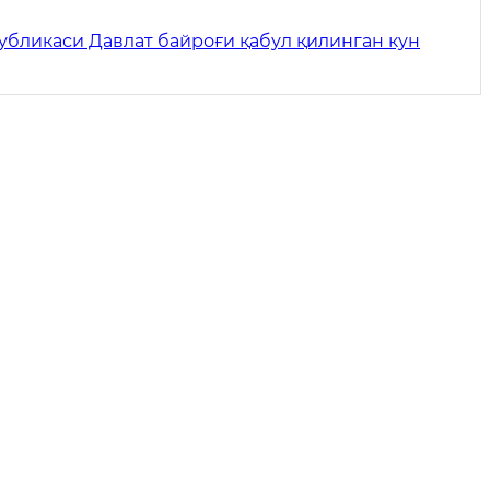
убликаси Давлат байроғи қабул қилинган кун