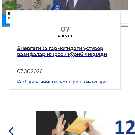
07
АВГУСТ
Энергетика тармоғидаги устувор
вазифалар ижроси кўриб чиқилди
07.08.2026
Раҳбариятнинг баёнотлари ва нутқлари