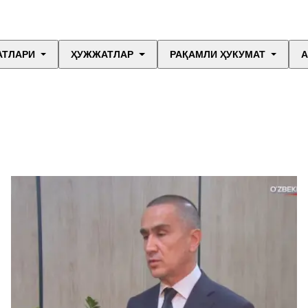
АТЛАРИ
ҲУЖЖАТЛАР
РАҚАМЛИ ҲУКУМАТ
А