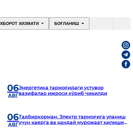
ХБОРОТ ХИЗМАТИ
БОҒЛАНИШ
06
Энергетика тармоғидаги устувор
вазифалар ижроси кўриб чиқилди
АВГ
06
Тадбиркорман. Электр тармоғига уланиш
учун қаерга ва қандай мурожаат қилишим
АВГ
керак?