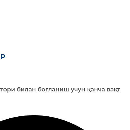
Р
тори билан боғланиш учун қанча вақт