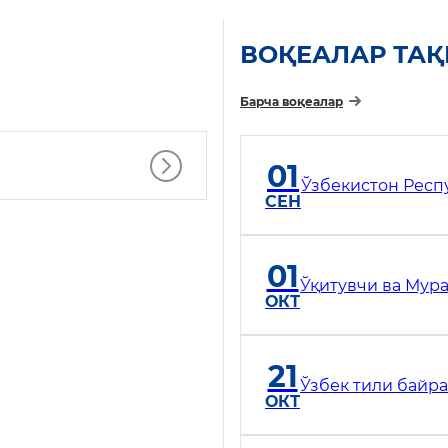
ВОҚЕАЛАР ТА
Барча воқеалар
01
Ўзбекистон Респ
СЕН
01
Ўқитувчи ва Мур
ОКТ
21
Ўзбек тили байр
ОКТ