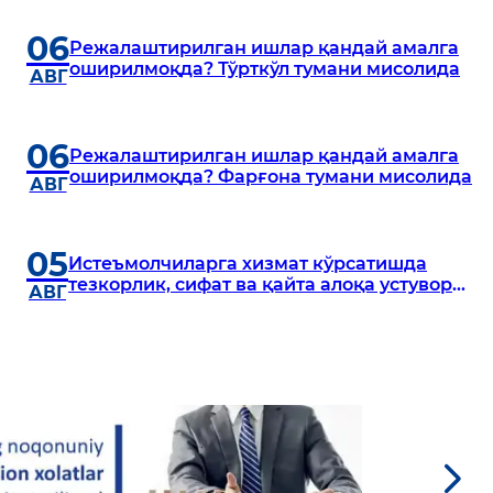
06
Режалаштирилган ишлар қандай амалга
оширилмоқда? Тўрткўл тумани мисолида
АВГ
06
Режалаштирилган ишлар қандай амалга
оширилмоқда? Фарғона тумани мисолида
АВГ
05
Истеъмолчиларга хизмат кўрсатишда
тезкорлик, сифат ва қайта алоқа устувор
АВГ
вазифа бўлади