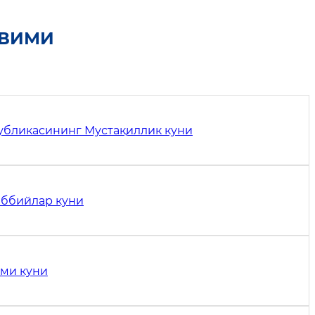
ҚВИМИ
убликасининг Мустақиллик куни
аббийлар куни
ами куни