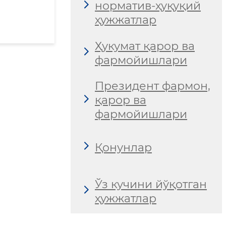
норматив-ҳуқуқий
ҳужжатлар
Ҳукумат қарор ва
фармойишлари
Президент фармон,
қарор ва
фармойишлари
Қонунлар
Ўз кучини йўқотган
ҳужжатлар