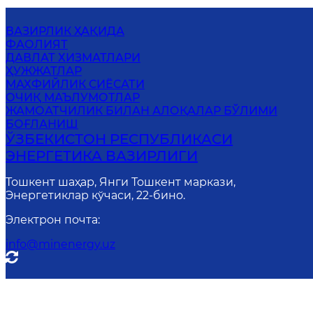
ВАЗИРЛИК ҲАҚИДА
ФАОЛИЯТ
ДАВЛАТ ХИЗМАТЛАРИ
ҲУЖЖАТЛАР
МАХФИЙЛИК СИЁСАТИ
ОЧИҚ МАЪЛУМОТЛАР
ЖАМОАТЧИЛИК БИЛАН АЛОҚАЛАР БЎЛИМИ
БОҒЛАНИШ
ЎЗБЕКИСТОН РЕСПУБЛИКАСИ
ЭНЕРГЕТИКА ВАЗИРЛИГИ
Тошкент шаҳар, Янги Тошкент маркази,
Энергетиклар кўчаси, 22-бино.
Электрон почта
:
info@minenergy.uz