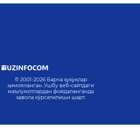
© 2001-
2026
Барча ҳуқуқлар
ҳимояланган. Ушбу веб-сайтдаги
маълумотлардан фойдаланганда
ҳавола кўрсатилиши шарт.
Охирги янгиланиш
:
2026-08-07 19:38:27