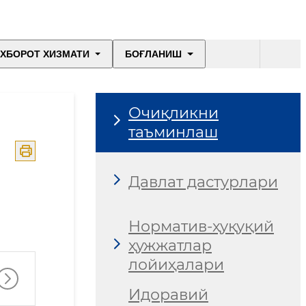
ХБОРОТ ХИЗМАТИ
БОҒЛАНИШ
Очиқликни
таъминлаш
Давлат дастурлари
Норматив-ҳуқуқий
ҳужжатлар
лойиҳалари
Идоравий