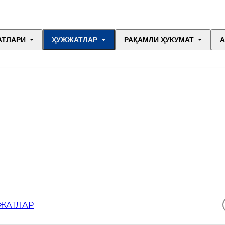
АТЛАРИ
ҲУЖЖАТЛАР
РАҚАМЛИ ҲУКУМАТ
А
ЖАТЛАР