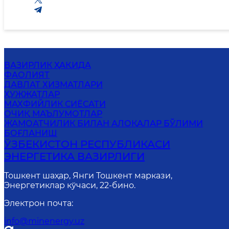
ВАЗИРЛИК ҲАҚИДА
ФАОЛИЯТ
ДАВЛАТ ХИЗМАТЛАРИ
ҲУЖЖАТЛАР
МАХФИЙЛИК СИЁСАТИ
ОЧИҚ МАЪЛУМОТЛАР
ЖАМОАТЧИЛИК БИЛАН АЛОҚАЛАР БЎЛИМИ
БОҒЛАНИШ
ЎЗБЕКИСТОН РЕСПУБЛИКАСИ
ЭНЕРГЕТИКА ВАЗИРЛИГИ
Тошкент шаҳар, Янги Тошкент маркази,
Энергетиклар кўчаси, 22-бино.
Электрон почта
:
info@minenergy.uz