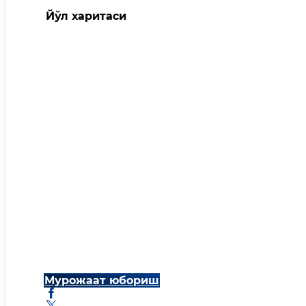
Йўл харитаси
Мурожаат юбориш