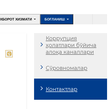
ХБОРОТ ХИЗМАТИ
БОҒЛАНИШ
Коррупция
ҳолатлари бўйича
алоқа каналлари
Сўровномалар
Контактлар