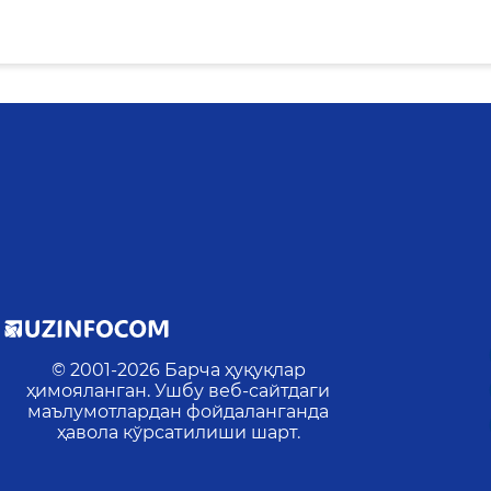
© 2001-
2026
Барча ҳуқуқлар
ҳимояланган. Ушбу веб-сайтдаги
маълумотлардан фойдаланганда
ҳавола кўрсатилиши шарт.