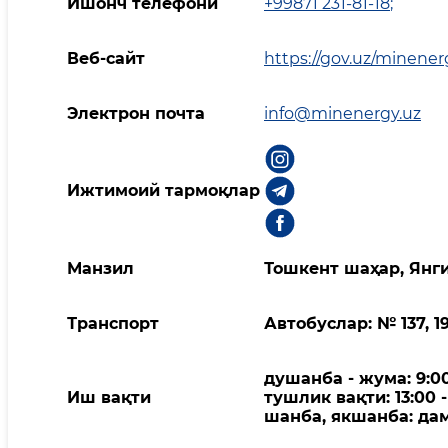
Ишонч телефони
+99871 231-81-18
;
Веб-сайт
https://gov.uz/minener
Электрон почта
info@minenergy.uz
Ижтимоий тармоқлар
Манзил
Тошкент шаҳар, Янги
Транспорт
Автобуслар: № 137, 1
душанба - жума: 9:00
Иш вақти
тушлик вақти: 13:00 -
шанба, якшанба: да