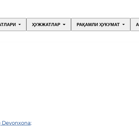
АТЛАРИ
ҲУЖЖАТЛАР
РАҚАМЛИ ҲУКУМАТ
А
0) Devonxona
;