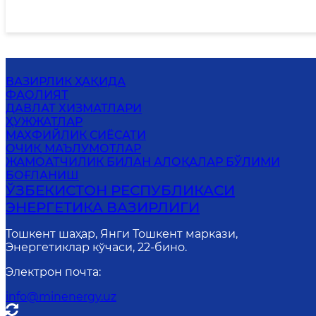
ВАЗИРЛИК ҲАҚИДА
ФАОЛИЯТ
ДАВЛАТ ХИЗМАТЛАРИ
ҲУЖЖАТЛАР
МАХФИЙЛИК СИЁСАТИ
ОЧИҚ МАЪЛУМОТЛАР
ЖАМОАТЧИЛИК БИЛАН АЛОҚАЛАР БЎЛИМИ
БОҒЛАНИШ
ЎЗБЕКИСТОН РЕСПУБЛИКАСИ
ЭНЕРГЕТИКА ВАЗИРЛИГИ
Тошкент шаҳар, Янги Тошкент маркази,
Энергетиклар кўчаси, 22-бино.
Электрон почта
:
info@minenergy.uz