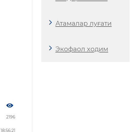
Атамалар луғати
Экофаол ходим
2196
8:56:21