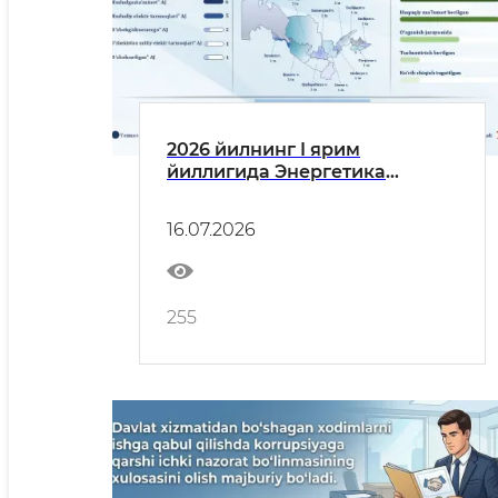
2026 йилнинг I ярим
йиллигида Энергетика
вазирлигига коррупция
ҳолатларига оид келиб
16.07.2026
тушган мурожаатлар
тўғрисида маълумот
255