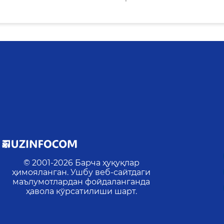
© 2001-
2026
Барча ҳуқуқлар
ҳимояланган. Ушбу веб-сайтдаги
маълумотлардан фойдаланганда
ҳавола кўрсатилиши шарт.