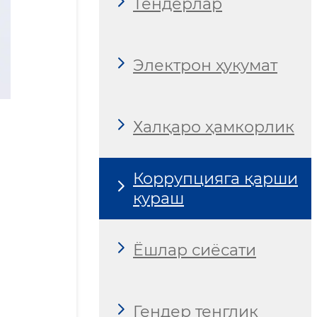
Тендерлар
Электрон ҳукумат
Халқаро ҳамкорлик
Коррупцияга қарши
кураш
Ёшлар сиёсати
Гендер тенглик