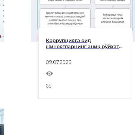
Коррупцияга оид
жиноятларнинг аниқ рўйхати
белгиланди
09.07.2026
65