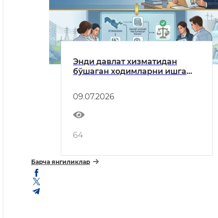
Энди давлат хизматидан
бўшаган ходимларни ишга
қабул қилишда коррупцияга
қарши ички назорат
09.07.2026
бўлинмасининг хулосасини
олиш мажбурий бўлади
64
Барча янгиликлар