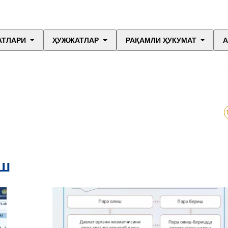
АТЛАРИ
ҲУЖЖАТЛАР
РАҚАМЛИ ҲУКУМАТ
А
АШ