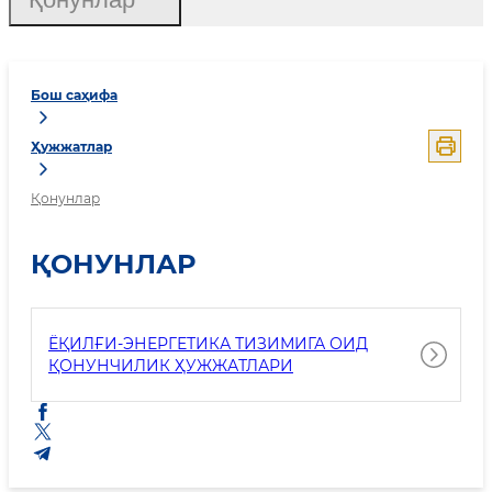
Бош саҳифа
Ҳужжатлар
Қонунлар
ҚОНУНЛАР
ЁҚИЛҒИ-ЭНЕРГЕТИКА ТИЗИМИГА ОИД
ҚОНУНЧИЛИК ҲУЖЖАТЛАРИ