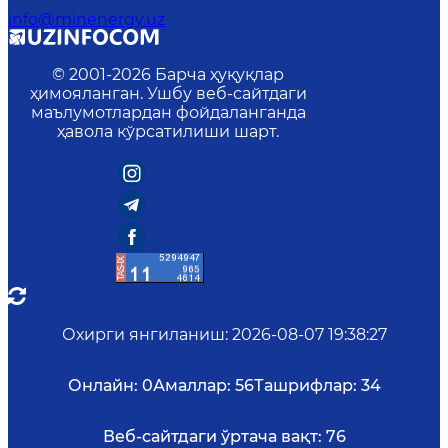
info@minenergy.uz
© 2001-
2026
Барча ҳуқуқлар
ҳимояланган. Ушбу веб-сайтдаги
маълумотлардан фойдаланганда
ҳавола кўрсатилиши шарт.
Охирги янгиланиш
:
2026-08-07 19:38:27
Онлайн:
0
Амаллар:
56
Ташрифлар:
34
Веб-сайтдаги ўртача вақт:
76