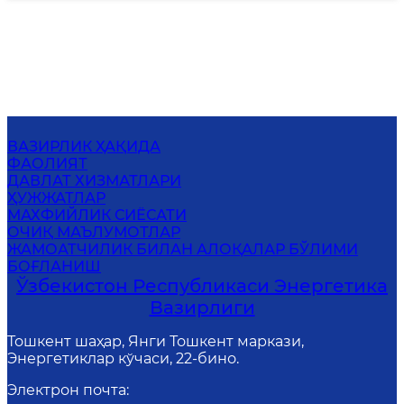
ВАЗИРЛИК ҲАҚИДА
ФАОЛИЯТ
ДАВЛАТ ХИЗМАТЛАРИ
ҲУЖЖАТЛАР
МАХФИЙЛИК СИЁСАТИ
ОЧИҚ МАЪЛУМОТЛАР
ЖАМОАТЧИЛИК БИЛАН АЛОҚАЛАР БЎЛИМИ
БОҒЛАНИШ
Ўзбекистон Республикаси Энергетика
Вазирлиги
Тошкент шаҳар, Янги Тошкент маркази,
Энергетиклар кўчаси, 22-бино.
Электрон почта
: