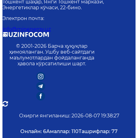
Тошкент шаҳар, Янги Тошкент маркази,
Энергетиклар кўчаси, 22-бино.
Электрон почта
:
info@minenergy.uz
© 2001-
2026
Барча ҳуқуқлар
ҳимояланган. Ушбу веб-сайтдаги
маълумотлардан фойдаланганда
ҳавола кўрсатилиши шарт.
Охирги янгиланиш
:
2026-08-07 19:38:27
Онлайн:
6
Амаллар:
110
Ташрифлар:
77