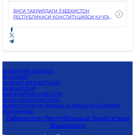
ЯНГИ ТАҲРИРДАГИ ЎЗБЕКИСТОН
РЕСПУБЛИКАСИ КОНСТИТУЦИЯСИ КУЧГА
КИРДИ.
ВАЗИРЛИК ҲАҚИДА
ФАОЛИЯТ
ДАВЛАТ ХИЗМАТЛАРИ
ҲУЖЖАТЛАР
МАХФИЙЛИК СИЁСАТИ
ОЧИҚ МАЪЛУМОТЛАР
ЖАМОАТЧИЛИК БИЛАН АЛОҚАЛАР БЎЛИМИ
БОҒЛАНИШ
Ўзбекистон Республикаси Энергетика
Вазирлиги