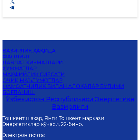
ВАЗИРЛИК ҲАҚИДА
ФАОЛИЯТ
ДАВЛАТ ХИЗМАТЛАРИ
ҲУЖЖАТЛАР
МАХФИЙЛИК СИЁСАТИ
ОЧИҚ МАЪЛУМОТЛАР
ЖАМОАТЧИЛИК БИЛАН АЛОҚАЛАР БЎЛИМИ
БОҒЛАНИШ
Ўзбекистон Республикаси Энергетика
Вазирлиги
Тошкент шаҳар, Янги Тошкент маркази,
Энергетиклар кўчаси, 22-бино.
Электрон почта
: