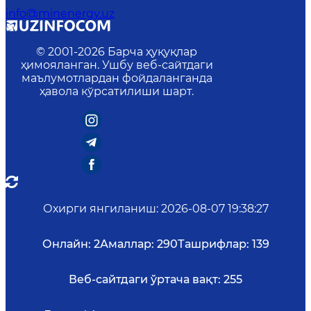
info@minenergy.uz
© 2001-
2026
Барча ҳуқуқлар
ҳимояланган. Ушбу веб-сайтдаги
маълумотлардан фойдаланганда
ҳавола кўрсатилиши шарт.
Охирги янгиланиш
:
2026-08-07 19:38:27
Онлайн:
2
Амаллар:
290
Ташрифлар:
139
Веб-сайтдаги ўртача вақт:
255