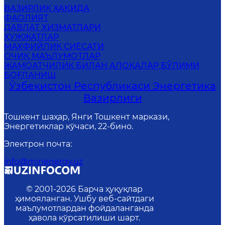
ВАЗИРЛИК ҲАҚИДА
ФАОЛИЯТ
ДАВЛАТ ХИЗМАТЛАРИ
ҲУЖЖАТЛАР
МАХФИЙЛИК СИЁСАТИ
ОЧИҚ МАЪЛУМОТЛАР
ЖАМОАТЧИЛИК БИЛАН АЛОҚАЛАР БЎЛИМИ
БОҒЛАНИШ
Ўзбекистон Республикаси Энергетика
Вазирлиги
Тошкент шаҳар, Янги Тошкент маркази,
Энергетиклар кўчаси, 22-бино.
Электрон почта
:
info@minenergy.uz
© 2001-
2026
Барча ҳуқуқлар
ҳимояланган. Ушбу веб-сайтдаги
маълумотлардан фойдаланганда
ҳавола кўрсатилиши шарт.