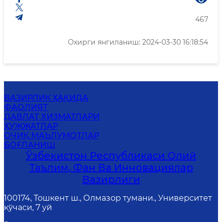
467
Охирги янгиланиш: 2024-03-30 16:18:54
ВАЗИРЛИК ҲАҚИДА
ФАОЛИЯТ
ДАВЛАТ ХИЗМАТЛАРИ
ҲУЖЖАТЛАР
ОЧИҚ МАЪЛУМОТЛАР
БОҒЛАНИШ
Ўзбекистон Республикаси Олий
Таълим, Фан Ва Инновациялар
Вазирлиги
100174, Тошкент ш., Олмазор тумани., Университет
кўчаси, 7 уй