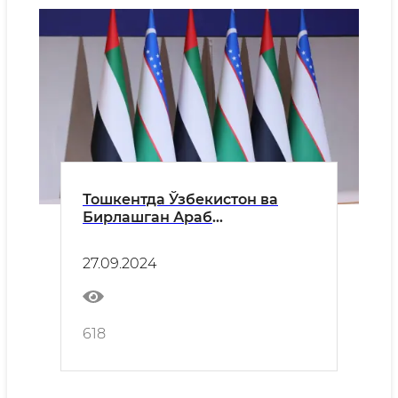
Тошкентда Ўзбекистон ва
Бирлашган Араб
Амирликлари ҳукуматлараро
тажриба алмашинув давраси
27.09.2024
ўз ишини бошлади
618