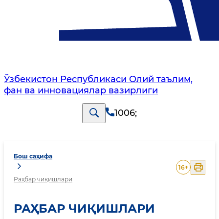
Ўзбекистон Республикаси Олий таълим,
фан ва инновациялар вазирлиги
1006
;
Бош саҳифа
16
+
Раҳбар чиқишлари
РАҲБАР ЧИҚИШЛАРИ