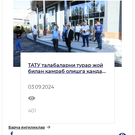
ТАТУ талабаларни турар жой
билан қамраб олишга қандай
тайёргарлик кўрган?
03.09.2024
401
Барча янгиликлар