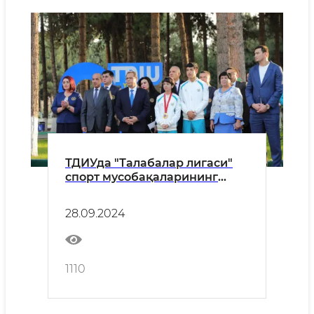
ТДИУда "Талабалар лигаси"
спорт мусобақаларининг
очилиш маросими бўлиб ўтди
28.09.2024
1110