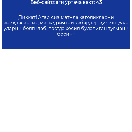
Веб-сайтдаги ўртача вақт:
43
Диққат! Агар сиз матнда хатоликларни
аниқласангиз, маъмуриятни хабардор қилиш учун
уларни белгилаб, пастда ҳосил бўладиган тугмани
босинг