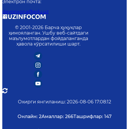
Электрон почта
:
devonxona@edu.uz
© 2001-
2026
Барча ҳуқуқлар
ҳимояланган. Ушбу веб-сайтдаги
маълумотлардан фойдаланганда
ҳавола кўрсатилиши шарт.
Охирги янгиланиш
:
2026-08-06 17:08:12
Онлайн:
2
Амаллар:
266
Ташрифлар:
147