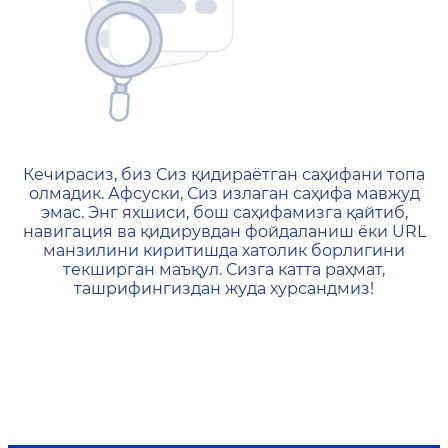
404 — Страница не найд
Кечирасиз, биз Сиз қидираётган саҳифани топа
олмадик. Афсуски, Сиз излаган саҳифа мавжуд
эмас. Энг яхшиси, бош саҳифамизга қайтиб,
навигация ва қидирувдан фойдаланиш ёки URL
манзилини киритишда хатолик борлигини
текширган маъқул. Сизга катта раҳмат,
ташрифингиздан жуда хурсандмиз!