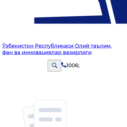
Ўзбекистон Республикаси Олий таълим,
фан ва инновациялар вазирлиги
1006
;