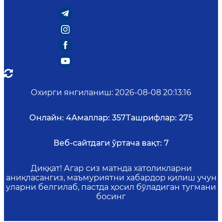
Охирги янгиланиш
:
2026-08-08 20:13:16
Онлайн:
4
Амаллар:
357
Ташрифлар:
275
Веб-сайтдаги ўртача вақт:
7
Диққат! Агар сиз матнда хатоликларни
аниқласангиз, маъмуриятни хабардор қилиш учун
уларни белгилаб, пастда ҳосил бўладиган тугмани
босинг