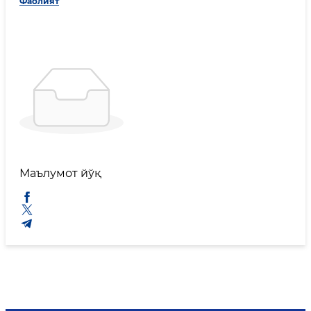
Фаолият
Маълумот йўқ