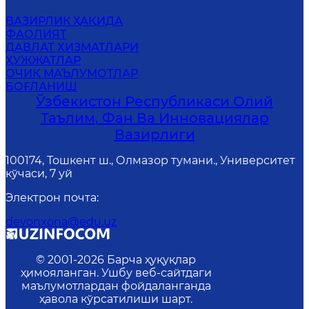
ВАЗИРЛИК ҲАҚИДА
ФАОЛИЯТ
ДАВЛАТ ХИЗМАТЛАРИ
ҲУЖЖАТЛАР
ОЧИҚ МАЪЛУМОТЛАР
БОҒЛАНИШ
Ўзбекистон Республикаси Олий
Таълим, Фан Ва Инновациялар
Вазирлиги
100174, Тошкент ш., Олмазор тумани., Университет
кўчаси, 7 уй
Электрон почта
:
devonxona@edu.uz
© 2001-
2026
Барча ҳуқуқлар
ҳимояланган. Ушбу веб-сайтдаги
маълумотлардан фойдаланганда
ҳавола кўрсатилиши шарт.