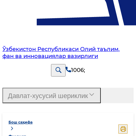
Ўзбекистон Республикаси Олий таълим,
фан ва инновациялар вазирлиги
1006
;
Давлат-хусусий шериклик
Бош саҳифа