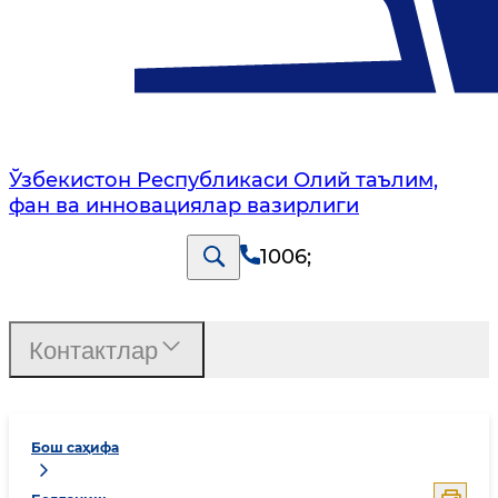
Ўзбекистон Республикаси Олий таълим,
фан ва инновациялар вазирлиги
1006
;
Контактлар
Бош саҳифа