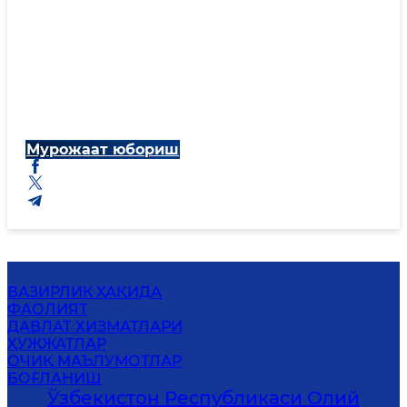
Мурожаат юбориш
ВАЗИРЛИК ҲАҚИДА
ФАОЛИЯТ
ДАВЛАТ ХИЗМАТЛАРИ
ҲУЖЖАТЛАР
ОЧИҚ МАЪЛУМОТЛАР
БОҒЛАНИШ
Ўзбекистон Республикаси Олий