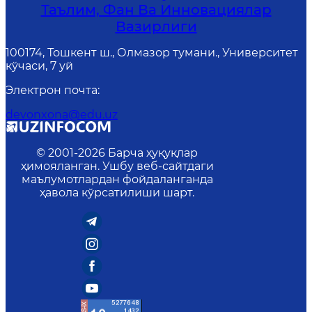
Таълим, Фан Ва Инновациялар
Вазирлиги
100174, Тошкент ш., Олмазор тумани., Университет
кўчаси, 7 уй
Электрон почта
:
devonxona@edu.uz
© 2001-
2026
Барча ҳуқуқлар
ҳимояланган. Ушбу веб-сайтдаги
маълумотлардан фойдаланганда
ҳавола кўрсатилиши шарт.