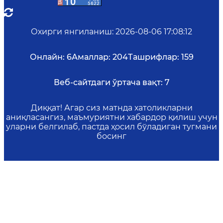
Охирги янгиланиш
:
2026-08-06 17:08:12
Онлайн:
6
Амаллар:
204
Ташрифлар:
159
Веб-сайтдаги ўртача вақт:
7
Диққат! Агар сиз матнда хатоликларни
аниқласангиз, маъмуриятни хабардор қилиш учун
уларни белгилаб, пастда ҳосил бўладиган тугмани
босинг