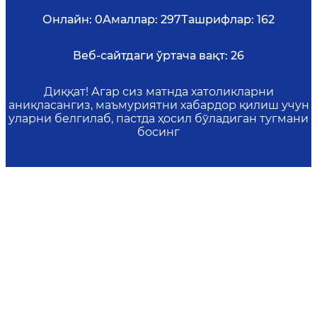
Онлайн:
0
Амаллар:
297
Ташрифлар:
162
Веб-сайтдаги ўртача вақт:
26
Диққат! Агар сиз матнда хатоликларни
аниқласангиз, маъмуриятни хабардор қилиш учун
уларни белгилаб, пастда ҳосил бўладиган тугмани
босинг