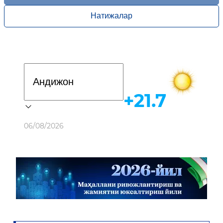
Натижалар
Davlat dasturi
+21.7
Об-ҳаво
06/08/2026