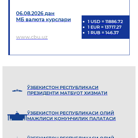
06.08.2026 дан
МБ валюта курслари
1
USD
=
11886.72
1
EUR
=
13717.27
1
RUB
=
146.37
www.cbu.uz
ЎЗБEКИСТОН РEСПУБЛИКАСИ
ПРEЗИДEНТИ МАТБУОТ ХИЗМАТИ
ЎЗБEКИСТОН РEСПУБЛИКАСИ ОЛИЙ
МАЖЛИСИ ҚОНУНЧИЛИК ПАЛАТАСИ