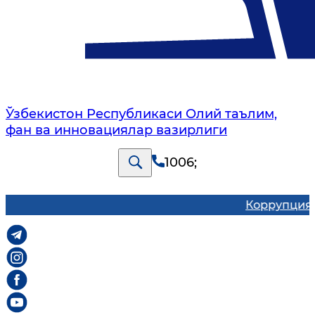
Ўзбекистон Республикаси Олий таълим,
фан ва инновациялар вазирлиги
1006
;
Коррупцияга 