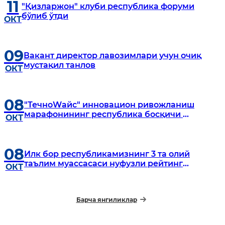
11
"Қизларжон" клуби республика форуми
бўлиб ўтди
ОКТ
09
Вакант директор лавозимлари учун очиқ
мустақил танлов
ОКТ
08
"ТечноWайс" инновацион ривожланиш
марафонининг республика босқичи
ОКТ
бошланди
08
Илк бор республикамизнинг 3 та олий
таълим муассасаси нуфузли рейтинг
ОКТ
ташкилоти - ТҲЕнинг Топ университетлар
рўйхатидан жой олди!
Барча янгиликлар