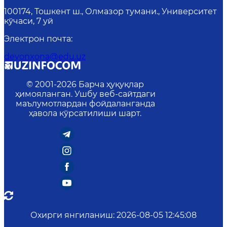
100174, Тошкент ш., Олмазор тумани., Университет
кўчаси, 7 уй
Электрон почта
:
devonxona@edu.uz
© 2001-
2026
Барча ҳуқуқлар
ҳимояланган. Ушбу веб-сайтдаги
маълумотлардан фойдаланганда
ҳавола кўрсатилиши шарт.
Охирги янгиланиш
:
2026-08-05 12:45:08