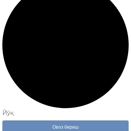
Йўқ
Овоз бериш