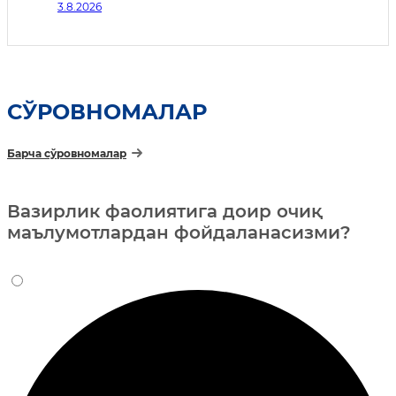
3.8.2026
тубдан такомиллаштиришга
қаратилган қўшимча чора-тадбирлар
тўғрисида
СЎРОВНОМАЛАР
Барча сўровномалар
Вазирлик фаолиятига доир очиқ
маълумотлардан фойдаланасизми?