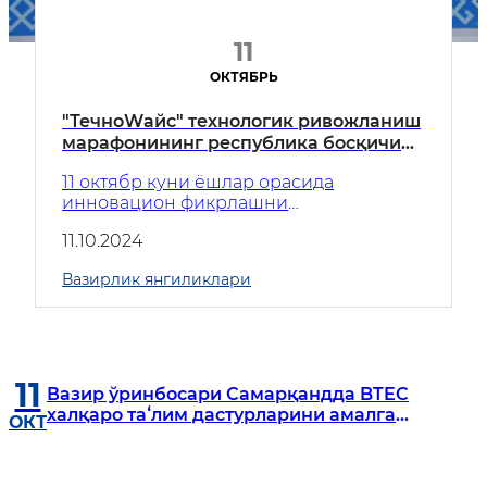
11
ОКТЯБРЬ
"ТечноWайс" технологик ривожланиш
марафонининг республика босқичи
ғолиблари тақдирланди
11 октябр куни ёшлар орасида
инновацион фикрлашни
ривожлантириш ва технологик
11.10.2024
янгиликларни қўллаб-қувватлаш
мақсадида ўтказилаётган "ТечноWайс"
Вазирлик янгиликлари
технологик ривожланиш
марафонининг республика босқичи ўз
якунига етди.
11
Вазир ўринбосари Самарқандда BTEC
халқаро таʻлим дастурларини амалга
ОКТ
ошириш учун тайёргарлик ишлари билан
танишди