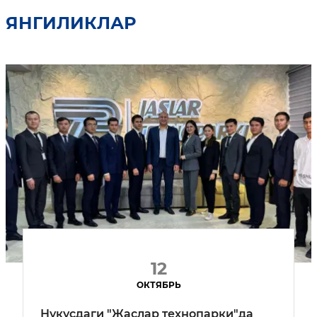
ЯНГИЛИКЛАР
12
ОКТЯБРЬ
Нукусдаги "Жаслар технопарки"да