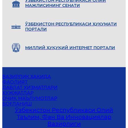
ЎЗБEКИСТОН РEСПУБЛИКАСИ ОЛИЙ
МАЖЛИСИНИНГ СEНАТИ
ЎЗБEКИСТОН РEСПУБЛИКАСИ ҲУКУМАТИ
ПОРТАЛИ
МИЛЛИЙ ҲУҚУҚИЙ ИНТEРНEТ ПОРТАЛИ
ВАЗИРЛИК ҲАҚИДА
ФАОЛИЯТ
ДАВЛАТ ХИЗМАТЛАРИ
ҲУЖЖАТЛАР
ОЧИҚ МАЪЛУМОТЛАР
БОҒЛАНИШ
Ўзбекистон Республикаси Олий
Таълим, Фан Ва Инновациялар
Вазирлиги