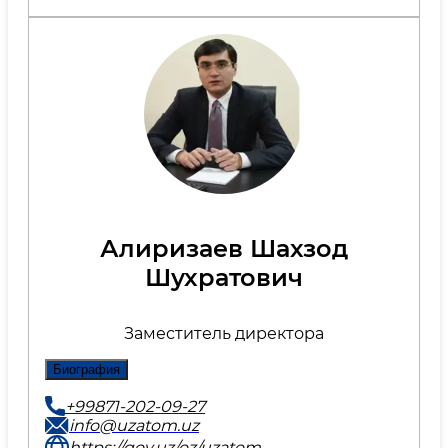
Алиризаев Шахзод
Шухратович
Заместитель директора
Биография
+99871-202-09-27
info@uzatom.uz
https://gov.uz/oz/uzatom