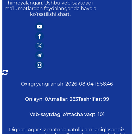
himoyalangan. Ushbu veb-saytdagi
ma’lumotlardan foydalanganda havola
ko‘rsatilishi shart.
Oxirgi yangilanish
:
2026-08-04 15:58:46
Onlayn:
0
Amallar:
283
Tashriflar:
99
Veb-saytdagi o‘rtacha vaqt:
101
Diqqat! Agar siz matnda xatoliklarni aniqlasangiz,