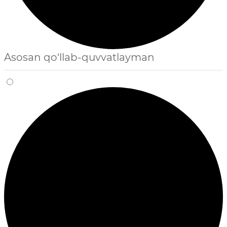
Asosan qo‘llab-quvvatlayman