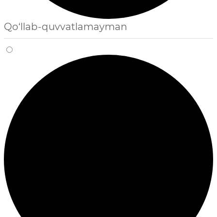
Qo‘llab-quvvatlamayman