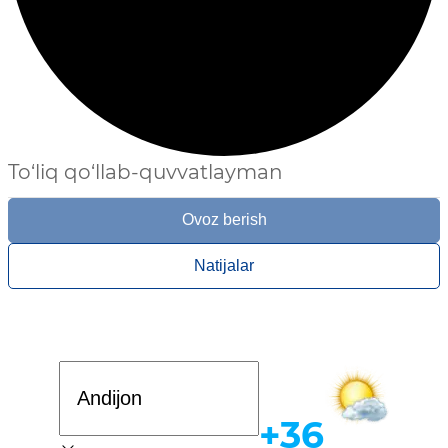
To‘liq qo‘llab-quvvatlayman
Ovoz berish
Natijalar
Davlat dasturi
+36