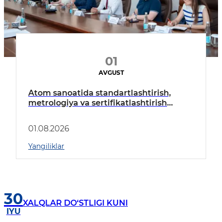
01
AVGUST
Atom sanoatida standartlashtirish,
metrologiya va sertifikatlashtirish
tizimini rivojlantirish bo‘yicha ishchi
yig‘ilish bo‘lib o‘tdi
01.08.2026
Yangiliklar
30
XALQLAR DO‘STLIGI KUNI
IYU