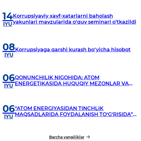
14
Korrupsiyaviy xavf-xatarlarni baholash
yakunlari mavzularida o‘quv seminari o‘tkazildi
IYU
08
Korrupsiyaga qarshi kurash bo‘yicha hisobot
IYU
06
QONUNCHILIK NIGOHIDA: ATOM
ENERGETIKASIDA HUQUQIY MEZONLAR VA
IYU
TALABLAR
06
“ATOM ENERGIYASIDAN TINCHLIK
MAQSADLARIDA FOYDALANISH TO‘G‘RISIDA”GI
IYU
QONUN: DAVLAT ORGANLARINING
VAKOLATLARI HAQIDA
Barcha yangiliklar