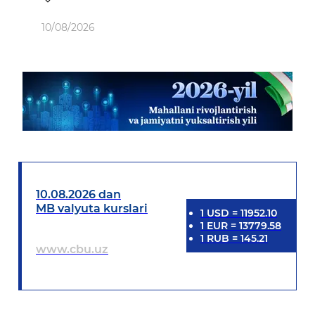
Ob-havo
10/08/2026
10.08.2026 dan
MB valyuta kurslari
1
USD
=
11952.10
1
EUR
=
13779.58
1
RUB
=
145.21
www.cbu.uz