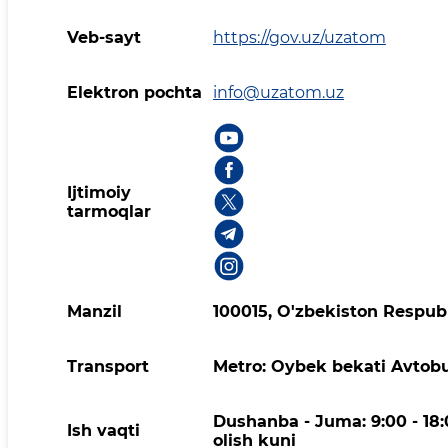
Veb-sayt
https://gov.uz/uzatom
Elektron pochta
info@uzatom.uz
Ijtimoiy
tarmoqlar
Manzil
100015, O'zbekiston Respubl
Transport
Metro: Oybek bekati Avtobusla
Dushanba - Juma: 9:00 - 18:
Ish vaqti
olish kuni