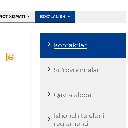
ROT XIZMATI
BOG‘LANISH
Kontaktlar
So'rovnomalar
Qayta aloqa
Ishonch telefoni
reglamenti