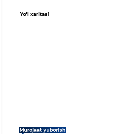
Yo'l xaritasi
Murojaat yuborish