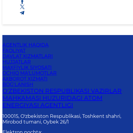
AGENTLIK HAQIDA
FAOLIYAT
DAVLAT XIZMATLARI
HUJJATLAR
MAXFIYLIK SIYOSATI
OCHIQ MA'LUMOTLAR
AXBOROT XIZMATI
BOG‘LANISH
O'ZBEKISTON RESPUBLIKASI VAZIRLAR
MAHKAMASI HUZURIDAGI ATOM
ENERGIYASI AGENTLIGI
100015, O'zbekiston Respublikasi, Toshkent shahri,
Mirobod tumani, Oybek 26/1
Elektron pochta
: