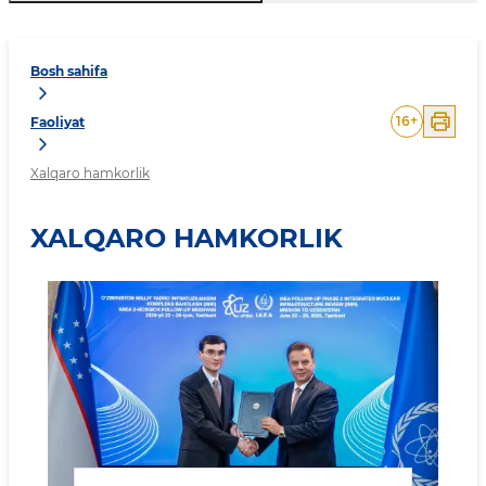
Bosh sahifa
16
+
Faoliyat
Xalqaro hamkorlik
XALQARO HAMKORLIK