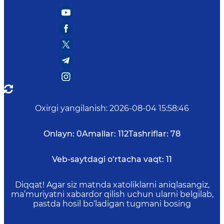
Oxirgi yangilanish
:
2026-08-04 15:58:46
Onlayn:
0
Amallar:
112
Tashriflar:
78
Veb-saytdagi o‘rtacha vaqt:
11
Diqqat! Agar siz matnda xatoliklarni aniqlasangiz,
ma’muriyatni xabardor qilish uchun ularni belgilab,
pastda hosil bo‘ladigan tugmani bosing