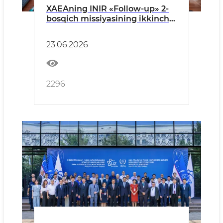
XAEAning INIR «Follow-up» 2-
bosqich missiyasining ikkinchi
kuni
23.06.2026
2296