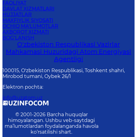
FAOLIYAT
DAVLAT XIZMATLARI
HUJJATLAR
MAXFIYLIK SIYOSATI
OCHIQ MA'LUMOTLAR
AXBOROT XIZMATI
BOG‘LANISH
O'zbekiston Respublikasi Vazirlar
Mahkamasi Huzuridagi Atom Energiyasi
Agentligi
100015, O'zbekiston Respublikasi, Toshkent shahri,
Mirobod tumani, Oybek 26/1
Elektron pochta
:
info@uzatom.uz
© 2001-
2026
Barcha huquqlar
himoyalangan. Ushbu veb-saytdagi
ma’lumotlardan foydalanganda havola
ko‘rsatilishi shart.