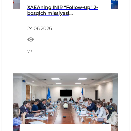
XAEAning INIR “Follow-up” 2-
bosqich missiyasi
O‘zbekistondagi faoliyatini
muvaffaqiyatli yakunladi
24.06.2026
73