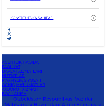
KONSTITUTSIYA SAHIFASI
AGENTLIK HAQIDA
FAOLIYAT
DAVLAT XIZMATLARI
HUJJATLAR
MAXFIYLIK SIYOSATI
OCHIQ MA'LUMOTLAR
AXBOROT XIZMATI
BOG‘LANISH
O'zbekiston Respublikasi Vazirlar
Mahkamasi Huzuridagi Atom Energiyasi