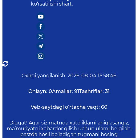
ko‘rsatilishi shart.
Oxirgi yangilanish
:
2026-08-04 15:58:46
Onlayn:
0
Amallar:
91
Tashriflar:
31
Veb-saytdagi o‘rtacha vaqt:
60
Diqqat! Agar siz matnda xatoliklarni aniqlasangiz,
ma’muriyatni xabardor qilish uchun ularni belgilab,
pastda hosil bo‘ladigan tugmani bosing