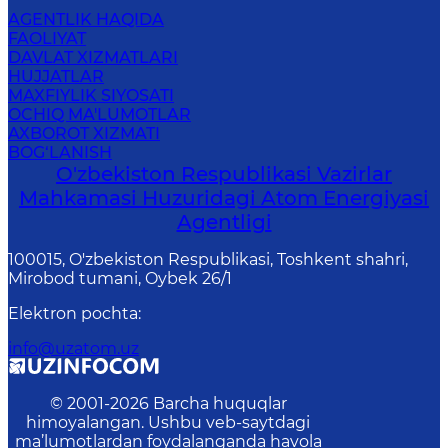
AGENTLIK HAQIDA
FAOLIYAT
DAVLAT XIZMATLARI
HUJJATLAR
MAXFIYLIK SIYOSATI
OCHIQ MA'LUMOTLAR
AXBOROT XIZMATI
BOG‘LANISH
O'zbekiston Respublikasi Vazirlar
Mahkamasi Huzuridagi Atom Energiyasi
Agentligi
100015, O'zbekiston Respublikasi, Toshkent shahri,
Mirobod tumani, Oybek 26/1
Elektron pochta
:
info@uzatom.uz
© 2001-
2026
Barcha huquqlar
himoyalangan. Ushbu veb-saytdagi
ma’lumotlardan foydalanganda havola