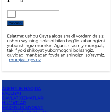
Yuborish
Eslatma: ushbu Qayta aloqa shakli yordamida siz
ushbu saytning ishlashi bilan bog‘liq xabaringizni
yuborishingiz mumkin. Agar siz rasmiy murojaat,
taklif yoki shikoyat yubormoqchi bo‘lsangiz,
quyidagi manbadan foydalanishingizni so‘raymiz.
murojaat.gov.uz
AGENTLIK HAQIDA
FAOLIYAT
DAVLAT XIZMATLARI
HUJJATLAR
MAXFIYLIK SIYOSATI