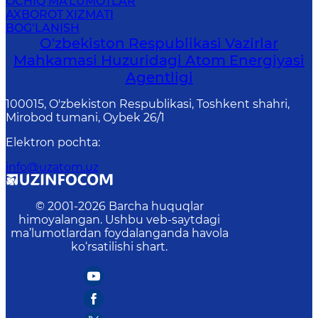
OCHIQ MA'LUMOTLAR
AXBOROT XIZMATI
BOG‘LANISH
O'zbekiston Respublikasi Vazirlar
Mahkamasi Huzuridagi Atom Energiyasi
Agentligi
100015, O'zbekiston Respublikasi, Toshkent shahri,
Mirobod tumani, Oybek 26/1
Elektron pochta
:
info@uzatom.uz
© 2001-
2026
Barcha huquqlar
himoyalangan. Ushbu veb-saytdagi
ma’lumotlardan foydalanganda havola
ko‘rsatilishi shart.