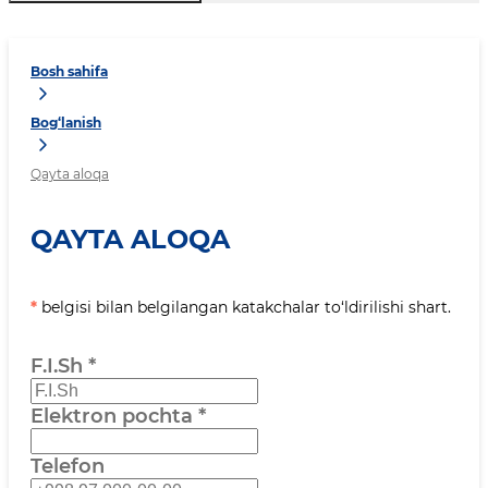
Bosh sahifa
Bog‘lanish
Qayta aloqa
QAYTA ALOQA
*
belgisi bilan belgilangan katakchalar to‘ldirilishi shart.
F.I.Sh
*
Elektron pochta
*
Telefon