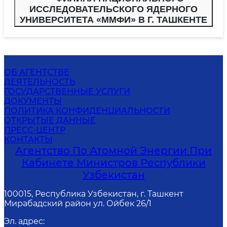
ИССЛЕДОВАТЕЛЬСКОГО ЯДЕРНОГО
УНИВЕРСИТЕТА «ММФИ» В Г. ТАШКЕНТЕ
ОБ АГЕНТСТВЕ
ДЕЯТЕЛЬНОСТЬ
ГОСУДАРСТВЕННЫЕ УСЛУГИ
ДОКУМЕНТЫ
ПОЛИТИКА КОНФИДЕНЦИАЛЬНОСТИ
ОТКРЫТЫЕ ДАННЫЕ
ПРЕСС-ЦЕНТР
КОНТАКТЫ
Агентство По Атомной Энергии При
Кабинете Министров Республики
Узбекистан
100015, Республика Узбекистан, г. Ташкент
Мирабадский район ул. Ойбек 26/1
Эл. адрес
: