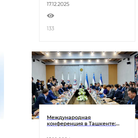
использованию атомной
17.12.2025
энергии в мирных целях
133
Международная
конференция в Ташкенте:
обсуждение вызовов и
перспектив развития атомной