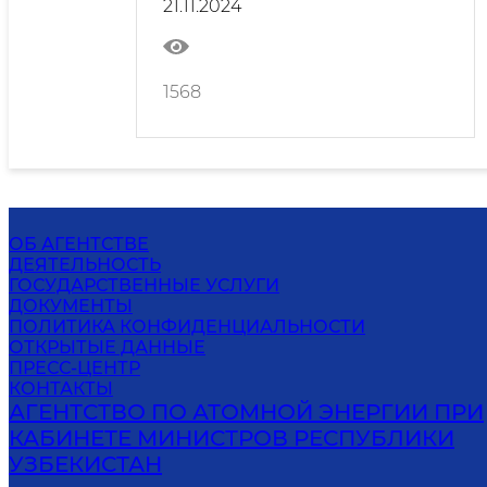
21.11.2024
целях в устойчивом развитии
государств-членов
Организации исламского
сотрудничества:
1568
международный и
национальный опыт»
ОБ АГЕНТСТВЕ
ДЕЯТЕЛЬНОСТЬ
ГОСУДАРСТВЕННЫЕ УСЛУГИ
ДОКУМЕНТЫ
ПОЛИТИКА КОНФИДЕНЦИАЛЬНОСТИ
ОТКРЫТЫЕ ДАННЫЕ
ПРЕСС-ЦЕНТР
КОНТАКТЫ
АГЕНТСТВО ПО АТОМНОЙ ЭНЕРГИИ ПРИ
КАБИНЕТЕ МИНИСТРОВ РЕСПУБЛИКИ
УЗБЕКИСТАН