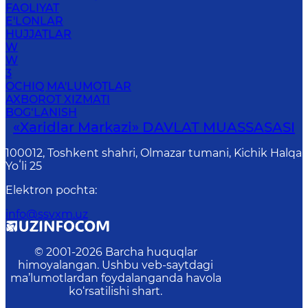
FAOLIYAT
E'LONLAR
HUJJATLAR
W
W
3
OCHIQ MA'LUMOTLAR
AXBOROT XIZMATI
BOG‘LANISH
«Xaridlar Markazi» DAVLAT MUASSASASI
100012, Toshkent shahri, Olmazar tumani, Kichik Halqa
Yoʻli 25
Elektron pochta
:
info@ssvxm.uz
© 2001-
2026
Barcha huquqlar
himoyalangan. Ushbu veb-saytdagi
ma’lumotlardan foydalanganda havola
ko‘rsatilishi shart.