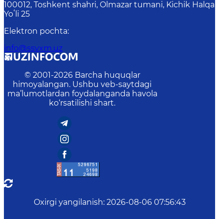
100012, Toshkent shahri, Olmazar tumani, Kichik Halqa
Yoʻli 25
Elektron pochta
:
info@ssvxm.uz
© 2001-
2026
Barcha huquqlar
himoyalangan. Ushbu veb-saytdagi
ma’lumotlardan foydalanganda havola
ko‘rsatilishi shart.
Oxirgi yangilanish
:
2026-08-06 07:56:43