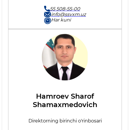
55 508-55-00
info@ssvxm.uz
Har kuni
Hamroev Sharof
Shamaxmedovich
Direktorning birinchi o'rinbosari