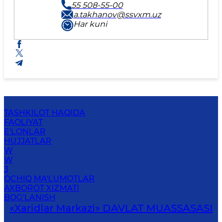
55 508-55-00
a.takhanov@ssvxm.uz
Har kuni
TASHKILOT HAQIDA
FAOLIYAT
E'LONLAR
HUJJATLAR
W
W
3
OCHIQ MA'LUMOTLAR
AXBOROT XIZMATI
BOG‘LANISH
«Xaridlar Markazi» DAVLAT MUASSASASI