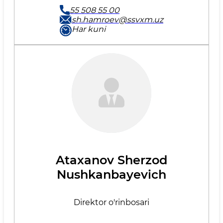
55 508 55 00
sh.hamroev@ssvxm.uz
Har kuni
Ataxanov Sherzod
Nushkanbayevich
Direktor o'rinbosari