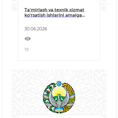
Ta'mirlash va texnik xizmat
ko'rsatish ishlarini amalga
oshiruvchi barcha manfaatdor
tashkilotlarga
30.06.2026
19