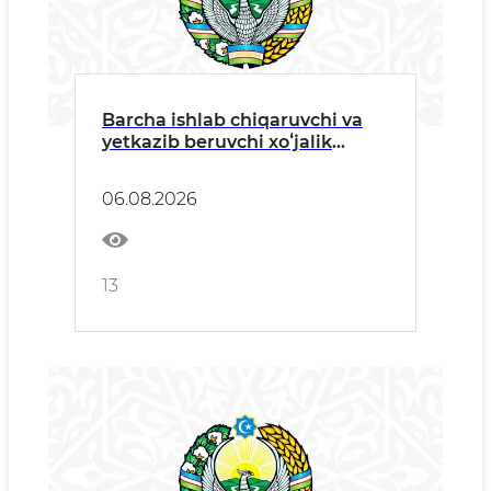
Barcha ishlab chiqaruvchi va
yetkazib beruvchi xoʻjalik
yurituvchi subyektlariga
06.08.2026
13