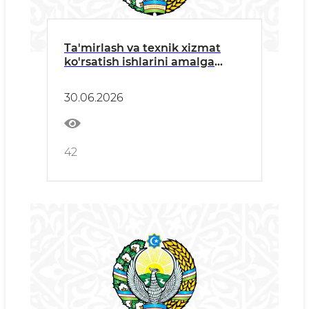
Ta'mirlash va texnik xizmat
ko'rsatish ishlarini amalga
oshiruvchi barcha manfaatdor
tashkilotlarga
30.06.2026
42