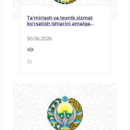
Ta'mirlash va texnik xizmat
ko'rsatish ishlarini amalga
oshiruvchi barcha manfaatdor
tashkilotlarga
30.06.2026
35