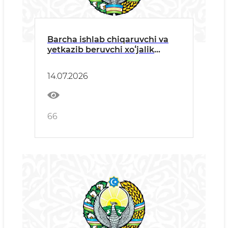
Barcha ishlab chiqaruvchi va
yetkazib beruvchi xoʻjalik
yurituvchi subyektlariga
14.07.2026
66