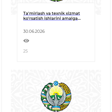
Ta'mirlash va texnik xizmat
ko'rsatish ishlarini amalga
oshiruvchi barcha manfaatdor
tashkilotlarga
30.06.2026
25