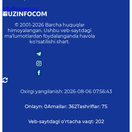
info@ssvxm.uz
© 2001-
2026
Barcha huquqlar
himoyalangan. Ushbu veb-saytdagi
ma’lumotlardan foydalanganda havola
ko‘rsatilishi shart.
Oxirgi yangilanish
:
2026-08-06 07:56:43
Onlayn:
0
Amallar:
362
Tashriflar:
75
Veb-saytdagi o‘rtacha vaqt:
202