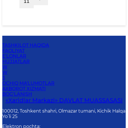
11
TASHKILOT HAQIDA
FAOLIYAT
E'LONLAR
HUJJATLAR
W
W
3
OCHIQ MA'LUMOTLAR
AXBOROT XIZMATI
BOG‘LANISH
«Xaridlar Markazi» DAVLAT MUASSASASI
100012, Toshkent shahri, Olmazar tumani, Kichik Halqa
Yoʻli 25
Elektron pochta
: