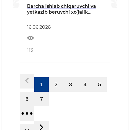
Barcha ishlab chiqaruvchi va
yetkazib beruvchi xoʻjalik
yurituvchi subyektlariga
16.06.2026
113
1
2
3
4
5
6
7