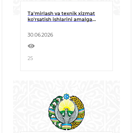
Ta'mirlash va texnik xizmat
ko'rsatish ishlarini amalga
oshiruvchi barcha manfaatdor
tashkilotlarga
30.06.2026
25