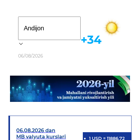
Davlat dasturi
+34
Ob-havo
06/08/2026
06.08.2026 dan
MB valyuta kurslari
1
USD
=
11886.72