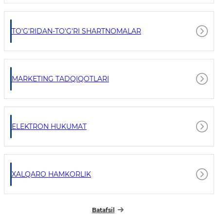
TO'G'RIDAN-TO'G'RI SHARTNOMALAR
MARKETING TADQIQOTLARI
ELEKTRON HUKUMAT
XALQARO HAMKORLIK
Batafsil