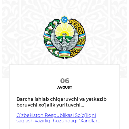
06
AVGUST
Barcha ishlab chiqaruvchi va yetkazib
beruvchi xoʻjalik yurituvchi
subyektlariga
Oʻzbekiston Respublikasi Soʻgʻliqni
saqlash vazirligi huzuridagi “Xaridlar
markazi” Davlat muassasasi, davolash-