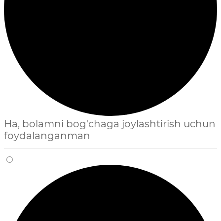
Ha, bolamni bog'chaga joylashtirish uchun
foydalanganman