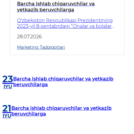
Barcha ishlab chiqaruvchilar va
yetkazib beruvchilarga
O‘zbekiston Respublikasi Prezidentining
2023-yil 8-sentabrdagi “Onalar va bolalar
salomatlgini muhofaza qilish, aholining
28.07.2026
reproduktiv salomatligini mustahkamlash
chora-tadbirlari to‘g‘risida”gi PQ-296-sonli
Marketing Tadqiqotlari
qarori ijrosini ta’minlash maqsadida,
O‘zbekiston Respublikasi So‘g‘liqni
saqlash vazirligi huzuridagi «Xaridlar
markazi» DM tomonidan tibbiy
reagentlarining dastlabki (prognoz)
23
boshlang‘ich xarid narxini belgilash
Barcha ishlab chiqaruvchilar va yetkazib
maqsadida qayta marketing tadqiqotini
beruvchilarga
IYU
e’lon qiladi.
21
Barcha ishlab chiqaruvchilar va yetkazib
beruvchilarga
IYU