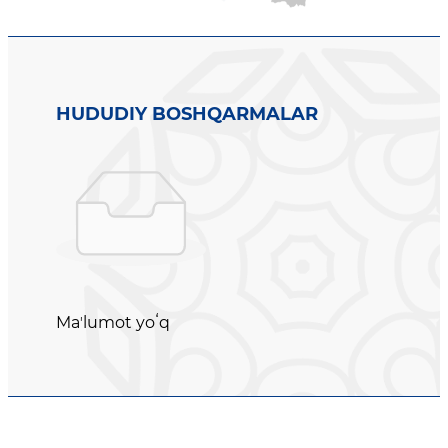
HUDUDIY BOSHQARMALAR
Maʼlumot yoʻq