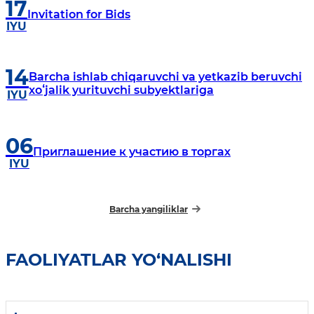
17
Invitation for Bids
IYU
14
Barcha ishlab chiqaruvchi va yetkazib beruvchi
xoʻjalik yurituvchi subyektlariga
IYU
06
Приглашение к участию в торгах
IYU
Barcha yangiliklar
FAOLIYATLAR YO‘NALISHI