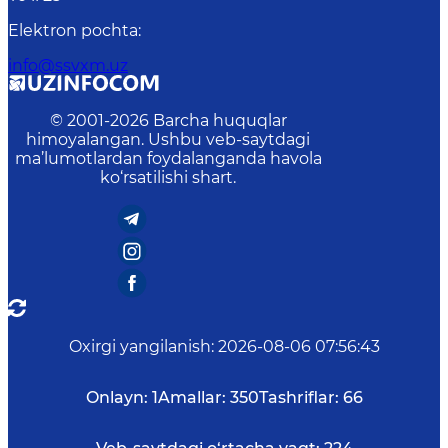
Elektron pochta
:
info@ssvxm.uz
© 2001-
2026
Barcha huquqlar
himoyalangan. Ushbu veb-saytdagi
ma’lumotlardan foydalanganda havola
ko‘rsatilishi shart.
Oxirgi yangilanish
:
2026-08-06 07:56:43
Onlayn:
1
Amallar:
350
Tashriflar:
66