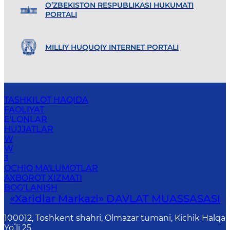
O’ZBEKISTON RESPUBLIKASI HUKUMATI
PORTALI
MILLIY HUQUQIY INTERNET PORTALI
TASHKILOT HAQIDA
FAOLIYAT
E'LONLAR
HUJJATLAR
W
W
3
OCHIQ MA'LUMOTLAR
AXBOROT XIZMATI
BOG‘LANISH
«Xaridlar Markazi» DAVLAT MUASSASASI
100012, Toshkent shahri, Olmazar tumani, Kichik Halqa
Yoʻli 25