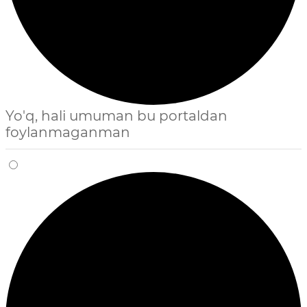
Yo'q, hali umuman bu portaldan
foylanmaganman