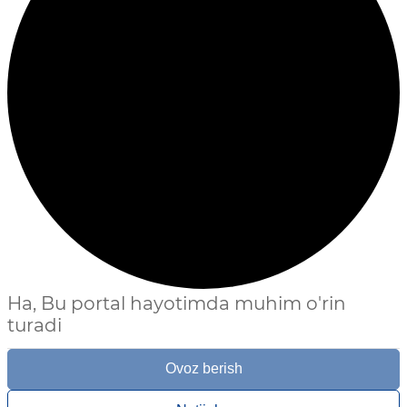
Ha, Bu portal hayotimda muhim o'rin
turadi
Ovoz berish