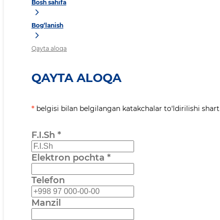
Bosh sahifa
Bog‘lanish
Qayta aloqa
QAYTA ALOQA
*
belgisi bilan belgilangan katakchalar to‘ldirilishi shart
F.I.Sh
*
Elektron pochta
*
Telefon
Manzil