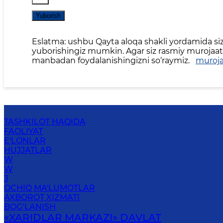
Yuborish
Eslatma: ushbu Qayta aloqa shakli yordamida siz 
yuborishingiz mumkin. Agar siz rasmiy murojaat,
manbadan foydalanishingizni so‘raymiz.
muroja
TASHKILOT HAQIDA
FAOLIYAT
E'LONLAR
HUJJATLAR
W
W
3
OCHIQ MA'LUMOTLAR
AXBOROT XIZMATI
BOG‘LANISH
«XARIDLAR MARKAZI» DAVLAT