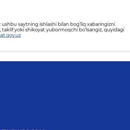
ushbu saytning ishlashi bilan bog‘liq xabaringizni
 taklif yoki shikoyat yubormoqchi bo‘lsangiz, quyidagi
at.gov.uz