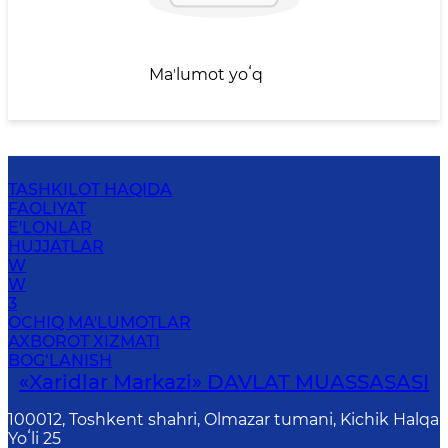
Maʼlumot yoʻq
TASHKILOT HAQIDA
FAOLIYAT
E'LONLAR
HUJJATLAR
W
W
3
OCHIQ MA'LUMOTLAR
AXBOROT XIZMATI
BOG‘LANISH
«Xaridlar Markazi» DAVLAT MUASSASASI
100012, Toshkent shahri, Olmazar tumani, Kichik Halqa
Yoʻli 25