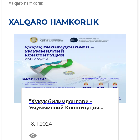
Xalqaro hamkorlik
XALQARO HAMKORLIK
"Ҳуқуқ билимдонлари -
Умуммиллий Конституция
имтиҳони" ўтказилади
18.11.2024