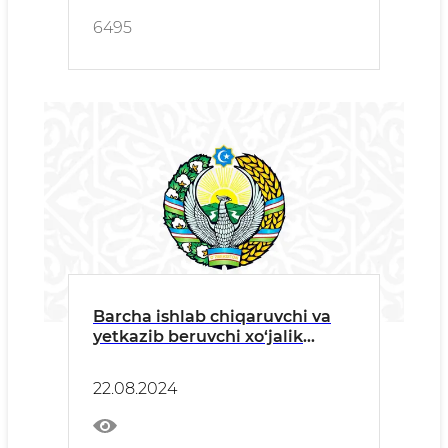
6495
Barcha ishlab chiqaruvchi va
yetkazib bеruvchi xo‘jalik
yurituvchi sub’еktlarga
22.08.2024