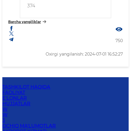
374
Barcha yangiliklar
750
Oxirgi yangilanish: 2024-07-01 16:52:27
TASHKILOT HAQIDA
FAOLIYAT
E'LONLAR
HUJJATLAR
W
W
3
OCHIQ MA'LUMOTLAR