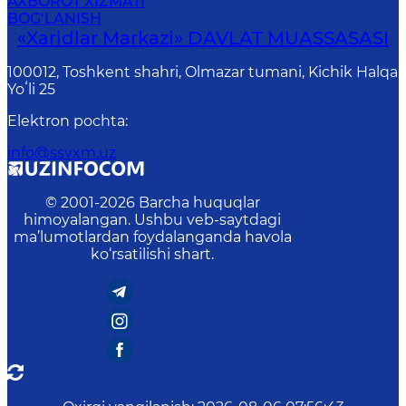
AXBOROT XIZMATI
BOG‘LANISH
«Xaridlar Markazi» DAVLAT MUASSASASI
100012, Toshkent shahri, Olmazar tumani, Kichik Halqa
Yoʻli 25
Elektron pochta
:
info@ssvxm.uz
© 2001-
2026
Barcha huquqlar
himoyalangan. Ushbu veb-saytdagi
ma’lumotlardan foydalanganda havola
ko‘rsatilishi shart.