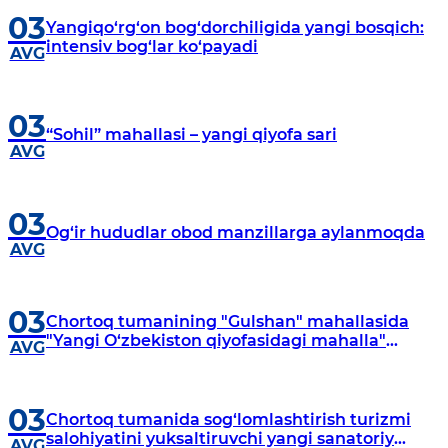
03
Yangiqo‘rg‘on bog‘dorchiligida yangi bosqich:
intensiv bog‘lar ko‘payadi
AVG
03
“Sohil” mahallasi – yangi qiyofa sari
AVG
03
Og‘ir hududlar obod manzillarga aylanmoqda
AVG
03
Chortoq tumanining "Gulshan" mahallasida
"Yangi O‘zbekiston qiyofasidagi mahalla"
AVG
dasturi doirasida keng ko‘lamli bunyodkorlik
ishlari izchil amalga oshirilmoqda.
03
Chortoq tumanida sog‘lomlashtirish turizmi
salohiyatini yuksaltiruvchi yangi sanatoriy
AVG