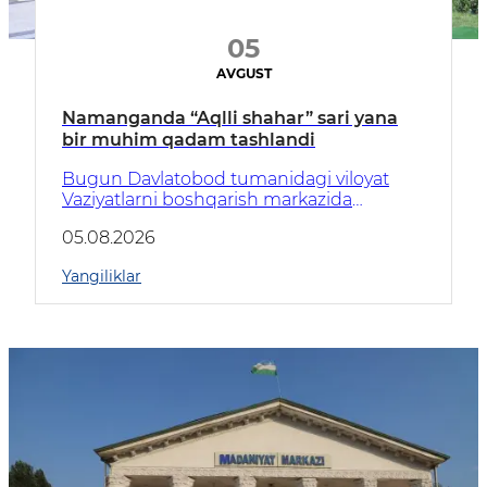
05
AVGUST
Namanganda “Aqlli shahar” sari yana
bir muhim qadam tashlandi
Bugun Davlatobod tumanidagi viloyat
Vaziyatlarni boshqarish markazida
Namangan viloyatida joriy etilishi
05.08.2026
rejalashtirilayotgan “Aqlli shahar” dasturiy
majmuasi taqdimoti bo‘lib o‘tdi.
Yangiliklar