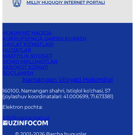
MILLIY HUQUQIY INTERNET PORTALI
HOKIMIYAT HAQIDA
KORRUPSIYAGA QARSHI KURASH
DAVLAT XIZMATLARI
HUJJATLAR
MAXFIYLIK SIYOSATI
OCHIQ MA'LUMOTLAR
AXBOROT XIZMATI
BOG'LANISH
Namangan Vilоyati Hоkimligi
160100, Nаmаngаn shаhri, Istiqlol ko‘chаsi, 57
(joylashuv koordinatalari: 41.000699, 71.673381)
Elektron pochta
:
info@namangan.uz
© 2001-
2026
Barcha huquqlar