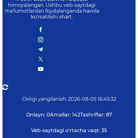
himoyalangan. Ushbu veb-saytdagi
ma’lumotlardan foydalanganda havola
ko‘rsatilishi shart.
Oxirgi yangilanish
:
2026-08-05 16:45:32
Onlayn:
0
Amallar:
142
Tashriflar:
87
Veb-saytdagi o‘rtacha vaqt:
35