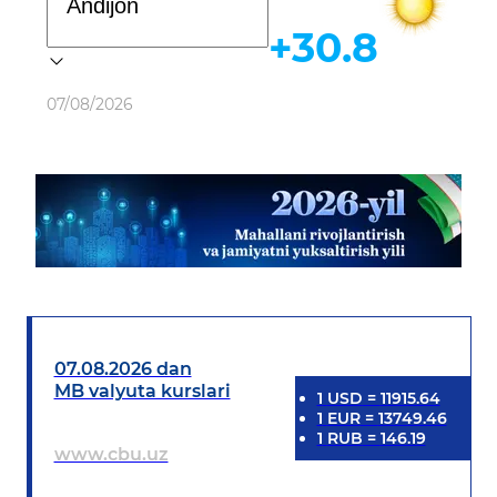
+30.8
Ob-havo
07/08/2026
07.08.2026 dan
MB valyuta kurslari
1
USD
=
11915.64
1
EUR
=
13749.46
1
RUB
=
146.19
www.cbu.uz