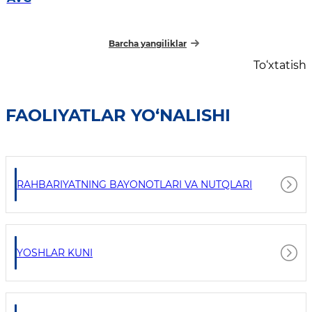
barpo etilmoqda
Barcha yangiliklar
To‘xtatish
FAOLIYATLAR YO‘NALISHI
RAHBARIYATNING BAYONOTLARI VA NUTQLARI
YOSHLAR KUNI