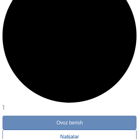
1
Ovoz berish
Natijalar