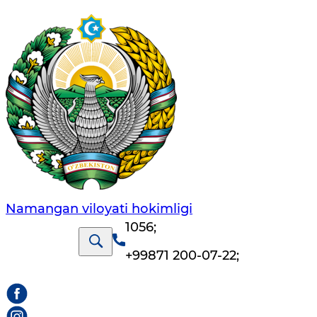
Namangan vilоyati hоkimligi
1056
;
+99871 200-07-22
;