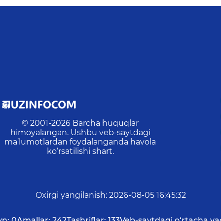
© 2001-
2026
Barcha huquqlar
himoyalangan. Ushbu veb-saytdagi
ma’lumotlardan foydalanganda havola
ko‘rsatilishi shart.
Oxirgi yangilanish
:
2026-08-05 16:45:32
yn:
0
Amallar:
242
Tashriflar:
133
Veb-saytdagi o‘rtacha va