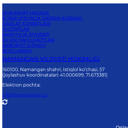
HOKIMIYAT HAQIDA
KORRUPSIYAGA QARSHI KURASH
DAVLAT XIZMATLARI
HUJJATLAR
MAXFIYLIK SIYOSATI
OCHIQ MA'LUMOTLAR
AXBOROT XIZMATI
BOG'LANISH
NAMANGAN VILОYATI HОKIMLIGI
160100, Nаmаngаn shаhri, Istiqlol ko‘chаsi, 57
(joylashuv koordinatalari: 41.000699, 71.673381)
Elektron pochta
:
info@namangan.uz
Onla