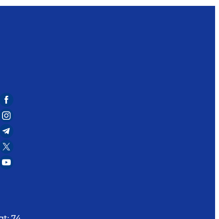
qt:
74