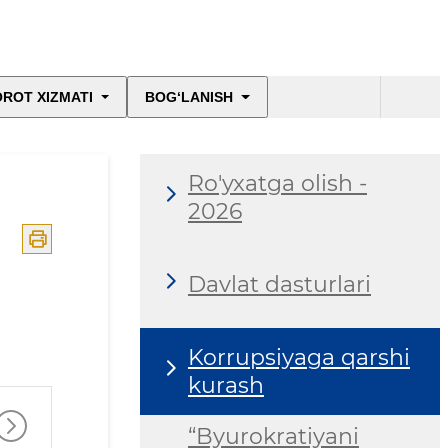
ROT XIZMATI
BOG‘LANISH
Ro'yxatga olish -
2026
Davlat dasturlari
Korrupsiyaga qarshi
kurash
“Byurokratiyani