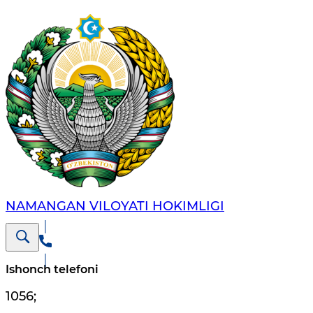
NAMANGAN VILОYATI HОKIMLIGI
Ishonch telefoni
1056
;