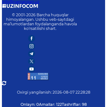
info@namangan.uz
© 2001-
2026
Barcha huquqlar
himoyalangan. Ushbu veb-saytdagi
ma’lumotlardan foydalanganda havola
ko‘rsatilishi shart.
Oxirgi yangilanish
:
2026-08-07 22:28:28
Onlayn:
0
Amallar:
122
Tashriflar:
98