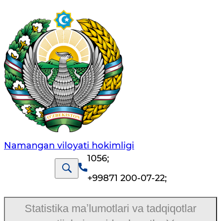
Namangan vilоyati hоkimligi
1056
;
+99871 200-07-22
;
Statistika maʼlumotlari va tadqiqotlar