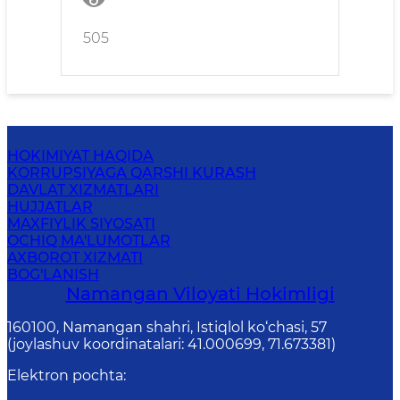
505
HOKIMIYAT HAQIDA
KORRUPSIYAGA QARSHI KURASH
DAVLAT XIZMATLARI
HUJJATLAR
MAXFIYLIK SIYOSATI
OCHIQ MA'LUMOTLAR
AXBOROT XIZMATI
BOG'LANISH
Namangan Vilоyati Hоkimligi
160100, Nаmаngаn shаhri, Istiqlol ko‘chаsi, 57
(joylashuv koordinatalari: 41.000699, 71.673381)
Elektron pochta
: