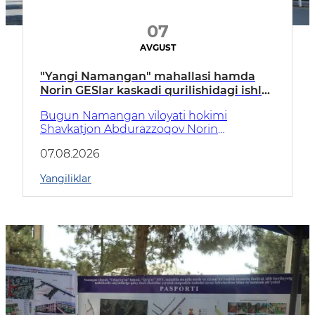
07
AVGUST
"Yangi Namangan" mahallasi hamda
Norin GESlar kaskadi qurilishidagi ishlar
joyida tahlil qilindi
Bugun Namangan viloyati hokimi
Shavkatjon Abdurazzoqov Norin
tumanida ham bo‘lib, qurilishi davom
07.08.2026
etayotgan qator obyektlarda amalga
oshirilayotgan ishlar bilan joyida tanishdi.
Yangiliklar