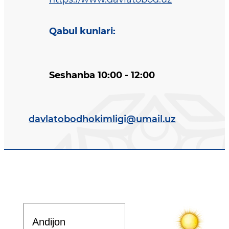
Qabul kunlari
:
Seshanba 10:00 - 12:00
davlatobodhokimligi@umail.uz
Davlat dasturi