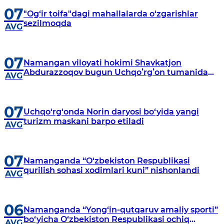
07
"Og‘ir toifa"dagi mahallalarda o‘zgarishlar
sezilmoqda
AVG
07
Namangan viloyati hokimi Shavkatjon
Abdurazzoqov bugun Uchqoʻrgʻon tumanida
AVG
amalga oshirilayotgan yirik sanoat va
infratuzilma loyihalari bilan tanishdi.
07
Uchqo‘rg‘onda Norin daryosi bo‘yida yangi
turizm maskani barpo etiladi
AVG
07
Namanganda “O‘zbekiston Respublikasi
qurilish sohasi xodimlari kuni” nishonlandi
AVG
06
Namanganda “Yong‘in-qutqaruv amaliy sporti”
bo‘yicha O‘zbekiston Respublikasi ochiq
AVG