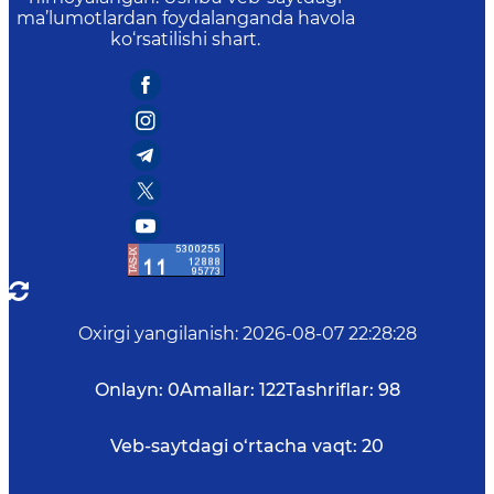
ma’lumotlardan foydalanganda havola
ko‘rsatilishi shart.
Oxirgi yangilanish
:
2026-08-07 22:28:28
Onlayn:
0
Amallar:
122
Tashriflar:
98
Veb-saytdagi o‘rtacha vaqt:
20