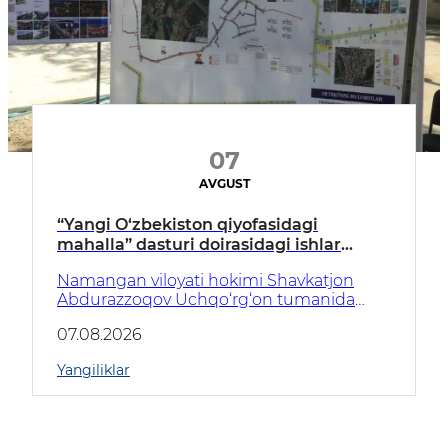
07
AVGUST
“Yangi O‘zbekiston qiyofasidagi
mahalla” dasturi doirasidagi ishlar
ko‘zdan kechirildi
Namangan viloyati hokimi Shavkatjon
Abdurazzoqov Uchqo‘rg‘on tumanida
O‘zbekiston Respublikasi Prezidentining
07.08.2026
PQ-298-sonli qarori asosida amalga
oshirilayotgan ishlar bilan tanishdi.
Yangiliklar