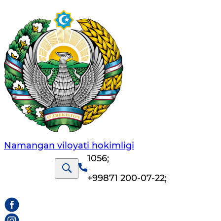
Namangan vilоyati hоkimligi
1056
;
+99871 200-07-22
;