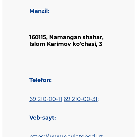
Manzil
:
160115, Namangan shahar,
Islom Karimov ko'chasi, 3
Telefon
:
69 210-00-11
;
69 210-00-31
;
Veb-sayt
:
https://www.davlatobod.uz