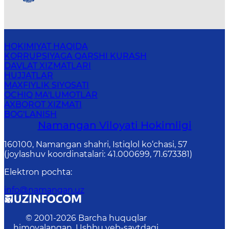
HOKIMIYAT HAQIDA
KORRUPSIYAGA QARSHI KURASH
DAVLAT XIZMATLARI
HUJJATLAR
MAXFIYLIK SIYOSATI
OCHIQ MA'LUMOTLAR
AXBOROT XIZMATI
BOG'LANISH
Namangan Vilоyati Hоkimligi
160100, Nаmаngаn shаhri, Istiqlol ko‘chаsi, 57
(joylashuv koordinatalari: 41.000699, 71.673381)
Elektron pochta
:
info@namangan.uz
© 2001-
2026
Barcha huquqlar
himoyalangan. Ushbu veb-saytdagi