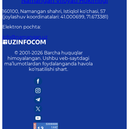
Namangan Vilоyati Hоkimligi
160100, Nаmаngаn shаhri, Istiqlol ko‘chаsi, 57
(joylashuv koordinatalari: 41.000699, 71.673381)
Elektron pochta
:
info@namangan.uz
© 2001-
2026
Barcha huquqlar
himoyalangan. Ushbu veb-saytdagi
ma’lumotlardan foydalanganda havola
ko‘rsatilishi shart.