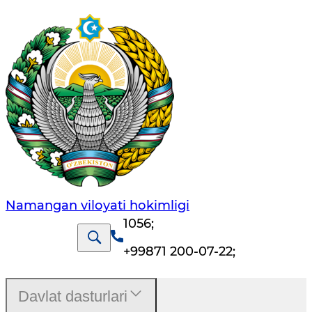
Namangan vilоyati hоkimligi
1056
;
+99871 200-07-22
;
Davlat dasturlari