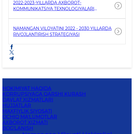
2022-2023-YILLARDA AXBOROT-
KOMMUNIKATSIYA TEXNOLOGIYALARI
SOHASINI YANGI BOSQICHGA OLIB CHIQISH
CHORA-TADBIRLARI TOʻGʻRISIDA
NAMANGAN VILOYATINI 2022 - 2030 YILLARDA
RIVOJLANTIRISH STRATEGIYASI
HOKIMIYAT HAQIDA
KORRUPSIYAGA QARSHI KURASH
DAVLAT XIZMATLARI
HUJJATLAR
MAXFIYLIK SIYOSATI
OCHIQ MA'LUMOTLAR
AXBOROT XIZMATI
BOG'LANISH