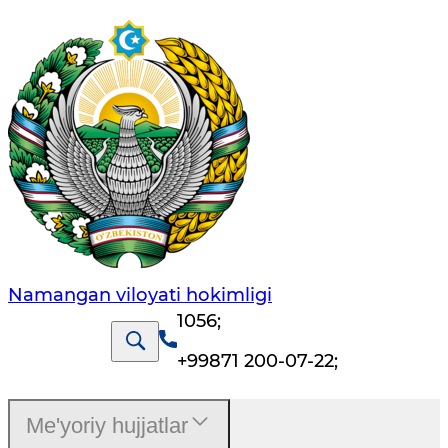
Namangan vilоyati hоkimligi
1056
;
+99871 200-07-22
;
Me'yoriy hujjatlar