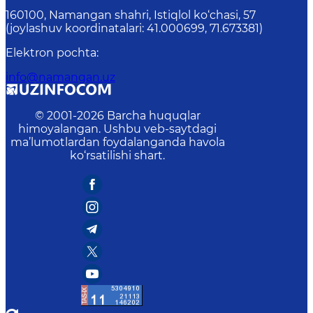
160100, Nаmаngаn shаhri, Istiqlol ko‘chаsi, 57
(joylashuv koordinatalari: 41.000699, 71.673381)
Elektron pochta
:
info@namangan.uz
© 2001-
2026
Barcha huquqlar
himoyalangan. Ushbu veb-saytdagi
ma’lumotlardan foydalanganda havola
ko‘rsatilishi shart.