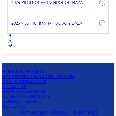
2024-YILGI NORMATIV HUQUQIY BAZA
2023 YILGI NORMATIV HUQUQIY BAZA
HOKIMIYAT HAQIDA
KORRUPSIYAGA QARSHI KURASH
DAVLAT XIZMATLARI
HUJJATLAR
MAXFIYLIK SIYOSATI
OCHIQ MA'LUMOTLAR
AXBOROT XIZMATI
BOG'LANISH
Namangan Vilоyati Hоkimligi