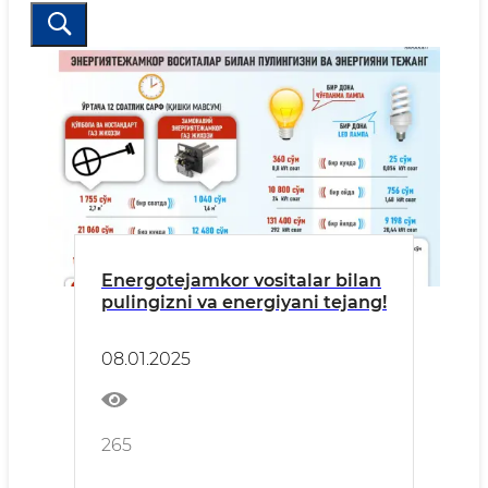
Energotejamkor vositalar bilan
pulingizni va energiyani tejang!
08.01.2025
265