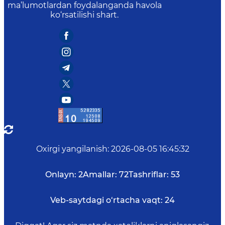
ma’lumotlardan foydalanganda havola
ko‘rsatilishi shart.
Oxirgi yangilanish
:
2026-08-05 16:45:32
Onlayn:
2
Amallar:
72
Tashriflar:
53
Veb-saytdagi o‘rtacha vaqt:
24