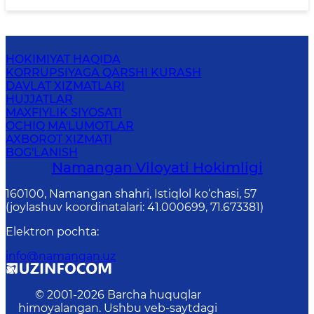
HOKIMIYAT HAQIDA
KORRUPSIYAGA QARSHI KURASH
DAVLAT XIZMATLARI
HUJJATLAR
MAXFIYLIK SIYOSATI
OCHIQ MA'LUMOTLAR
AXBOROT XIZMATI
BOG'LANISH
Namangan Vilоyati Hоkimligi
160100, Nаmаngаn shаhri, Istiqlol ko‘chаsi, 57
(joylashuv koordinatalari: 41.000699, 71.673381)
Elektron pochta
:
info@namangan.uz
© 2001-
2026
Barcha huquqlar
himoyalangan. Ushbu veb-saytdagi