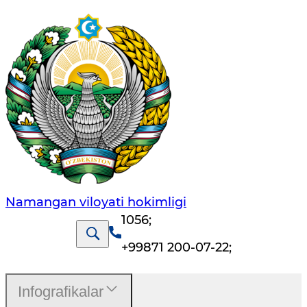
Namangan vilоyati hоkimligi
1056
;
+99871 200-07-22
;
Infografikalar