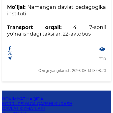
Moʻljal:
Namangan davlat pedagogika
instituti
Transport orqali:
4, 7-sonli
yoʻnalishdagi taksilar, 22-avtobus
3110
Oxirgi yangilanish: 2026-06-13 18:08:20
HOKIMIYAT HAQIDA
KORRUPSIYAGA QARSHI KURASH
DAVLAT XIZMATLARI