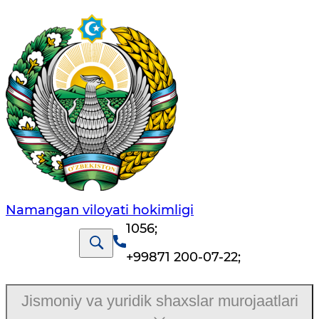
Namangan vilоyati hоkimligi
1056
;
+99871 200-07-22
;
Jismoniy va yuridik shaxslar murojaatlari