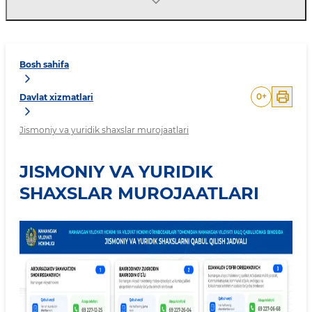
Bosh sahifa
0
+
Davlat xizmatlari
Jismoniy va yuridik shaxslar murojaatlari
JISMONIY VA YURIDIK
SHAXSLAR MUROJAATLARI