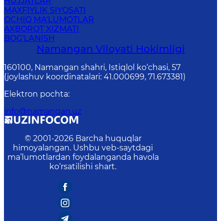
HUJJATLAR
MAXFIYLIK SIYOSATI
OCHIQ MA'LUMOTLAR
AXBOROT XIZMATI
BOG'LANISH
Namangan Vilоyati Hоkimligi
160100, Nаmаngаn shаhri, Istiqlol ko‘chаsi, 57
(joylashuv koordinatalari: 41.000699, 71.673381)
Elektron pochta
:
info@namangan.uz
© 2001-
2026
Barcha huquqlar
himoyalangan. Ushbu veb-saytdagi
ma’lumotlardan foydalanganda havola
ko‘rsatilishi shart.