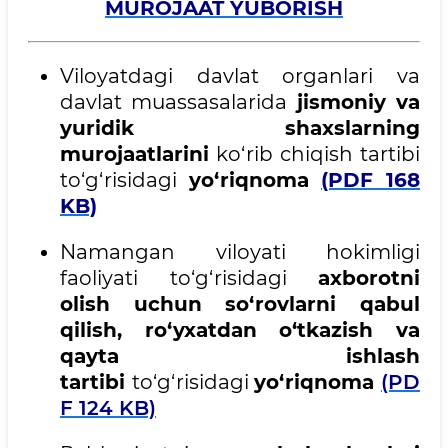
MUROJAAT YUBORISH
Viloyatdagi davlat organlari va
davlat muassasalarida
jismoniy va
yuridik shaxslarning
murojaatlarini
ko‘rib chiqish tartibi
to‘g‘risidagi
yo‘riqnoma
(PDF 168
KB)
Namangan viloyati hokimligi
faoliyati to‘g‘risidagi
axborotni
olish uchun so‘rovlarni qabul
qilish, ro‘yxatdan o‘tkazish va
qayta ishlash
tartibi
to‘g‘risidagi
yo‘riqnoma
(PD
F 124 KB)