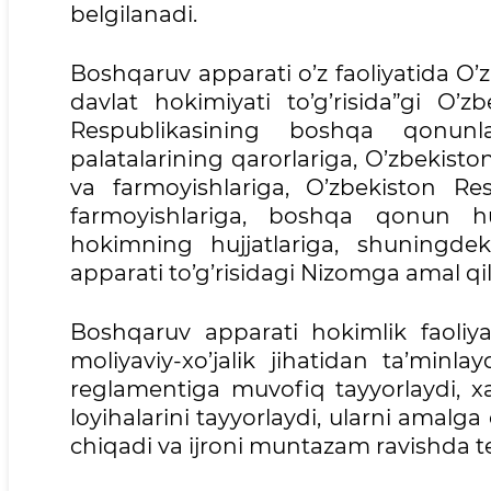
belgilanadi.
Boshqaruv apparati o’z faoliyatida O’z
davlat hokimiyati to’g’risida”gi O’
Respublikasining boshqa qonunlar
palatalarining qarorlariga, O’zbekisto
va farmoyishlariga, O’zbekiston Re
farmoyishlariga, boshqa qonun huj
hokimning hujjatlariga, shuningde
apparati to’g’risidagi Nizomga amal qil
Boshqaruv apparati hokimlik faoliyati
moliyaviy-xo’jalik jihatidan ta’minla
reglamentiga muvofiq tayyorlaydi, xa
loyihalarini tayyorlaydi, ularni amalga
chiqadi va ijroni muntazam ravishda te