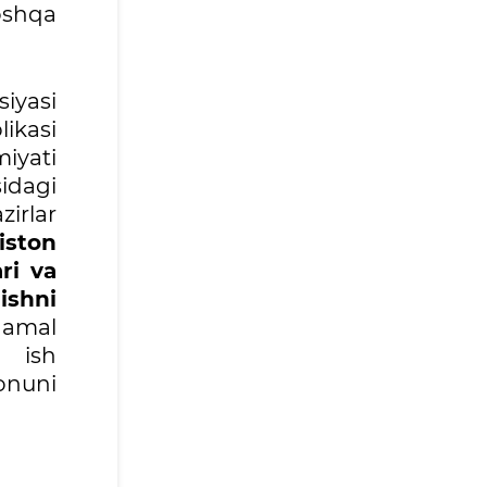
oshqa
iyasi
ikasi
iyati
sidagi
zirlar
iston
ri va
lishni
 amal
a ish
onuni