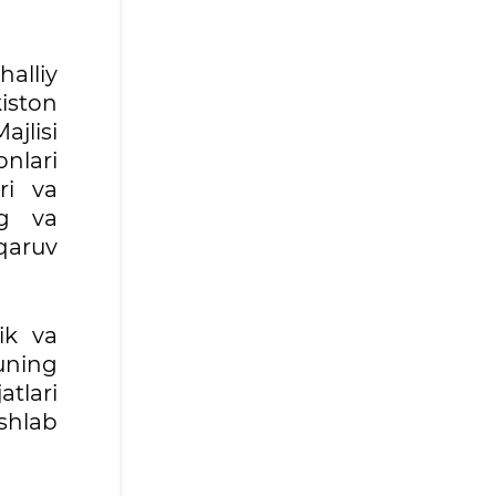
halliy
iston
jlisi
onlari
ri va
ng va
qaruv
nik va
 uning
tlari
ishlab