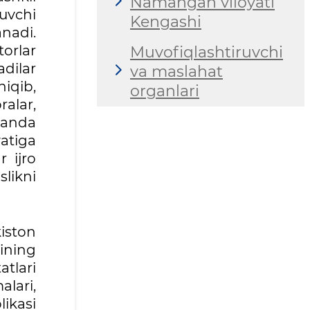
Namangan viloyati
tuvchi
Kengashi
anadi.
torlar
Muvofiqlashtiruvchi
adilar
va maslahat
hiqib,
organlari
ralar,
tganda
atiga
r ijro
likni
iston
tining
atlari
lari,
likasi