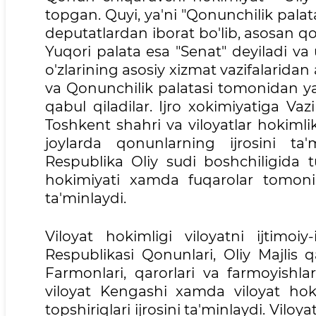
topgan. Quyi, ya'ni "Qonunchilik palata
deputatlardan iborat bo'lib, asosan qon
Yuqori palata esa "Senat" deyiladi va
o'zlarining asosiy xizmat vazifalaridan 
va Qonunchilik palatasi tomonidan yar
qabul qiladilar. Ijro xokimiyatiga Vazi
Toshkent shahri va viloyatlar hokimlikl
joylarda qonunlarning ijrosini ta'
Respublika Oliy sudi boshchiligida tu
hokimiyati xamda fuqarolar tomonid
ta'minlaydi.
Viloyat hokimligi viloyatni ijtimoiy
Respublikasi Qonunlari, Oliy Majlis q
Farmonlari, qarorlari va farmoyishlar
viloyat Kengashi xamda viloyat hok
topshiriqlari ijrosini ta'minlaydi. Vilo