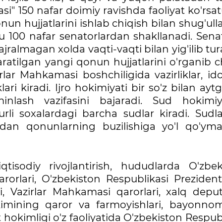
si" 150 nafar doimiy ravishda faoliyat ko'rsa
un hujjatlarini ishlab chiqish bilan shug'ull
 u 100 nafar senatorlardan shakllanadi. Sena
ajralmagan xolda vaqti-vaqti bilan yig'ilib tur
atilgan yangi qonun hujjatlarini o'rganib c
rlar Mahkamasi boshchiligida vazirliklar, ido
ari kiradi. Ijro hokimiyati bir so'z bilan ay
minlash vazifasini bajaradi. Sud hokimiy
rli soxalardagi barcha sudlar kiradi. Sudla
an qonunlarning buzilishiga yo'l qo'ymas
-iqtisodiy rivojlantirish, hududlarda O'zbek
arorlari, O'zbekiston Respublikasi Preziden
i, Vazirlar Mahkamasi qarorlari, xalq deput
imining qaror va farmoyishlari, bayonnoma
yat hokimligi o'z faoliyatida O'zbekiston Respub