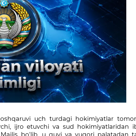
boshqaruvi uch turdagi hokimiyatlar tomo
chi, ijro etuvchi va sud hokimiyatlaridan i
ajlis bo'lib, u quyi va yuqori palatadan ta