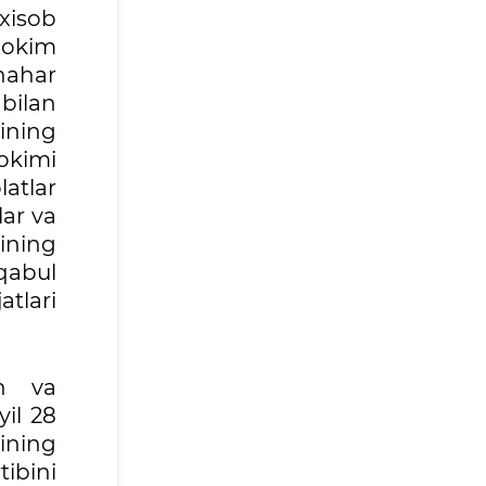
xisob
hokim
hahar
 bilan
ining
okimi
atlar
lar va
mining
qabul
tlari
sh va
yil 28
ining
tibini