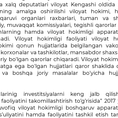
 xalq deputatlari viloyat Kengashi oldida 
rining amalga oshirilishi viloyat hokimi, 
shqaruvi organlari raxbarlari, tuman va s
y, muvaqqat komissiyalari, tegishli qarorlar
nlarning hamda viloyat hokimligi apparat
nadi. Viloyat hokimligi faoliyati viloyat h
okimi qonun hujjatlarida belgilangan vakol
korxonalar va tashkilotlar, mansabdor shaxs
riy bo'lgan qarorlar chiqaradi. Viloyat hoki
tga ega bo'lgan hujjatlari qaror shaklida 
 va boshqa joriy masalalar bo'yicha hujja
larinig investitsiyalarni keng jalb qili
faoliyatini takomillashtirish to’g’risida” 2017 
ofiq viloyat hokimligi boshqaruv apparat
s’uliyatini hamda faoliyatini tashkil etish tar