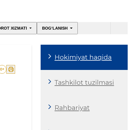
ROT XIZMATI
BOG‘LANISH
Hokimiyat haqida
0
+
Tashkilot tuzilmasi
Rahbariyat