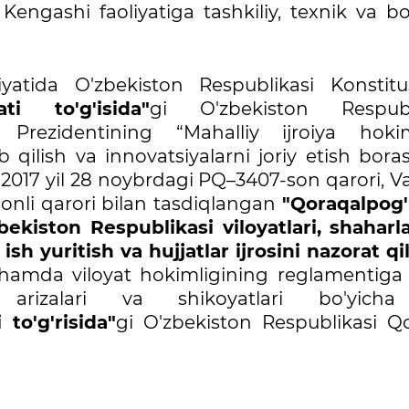
Kengashi faoliyatiga tashkiliy, texnik va b
iyatida O'zbekiston Respublikasi Konstitus
ti to'g'isida"
gi O'zbekiston Respubl
Prezidentining “Mahalliy ijroiya hokim
b qilish va innovatsiyalarni joriy etish bora
a” 2017 yil 28 noybrdagi PQ–3407-son qarori, Va
onli qarori bilan tasdiqlangan
"Qoraqalpog'
ekiston Respublikasi viloyatlari, shaharla
sh yuritish va hujjatlar ijrosini nazorat qi
amda viloyat hokimligining reglamentiga
i, arizalari va shikoyatlari bo'yich
to'g'risida"
gi O'zbekiston Respublikasi Q