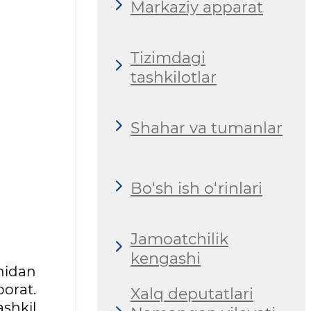
Markaziy apparat
Tizimdagi
tashkilotlar
Shahar va tumanlar
Bo‘sh ish o‘rinlari
Jamoatchilik
kengashi
nidan
borat.
Xalq deputatlari
shkil