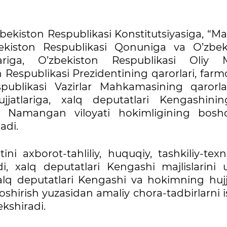
bekiston Respublikasi Konstitutsiyasiga, “Ma
zbekiston Respublikasi Qonuniga va O’zbek
iga, O’zbekiston Respublikasi Oliy Ma
n Respublikasi Prezidentining qarorlari, farm
spublikasi Vazirlar Mahkamasining qarorla
jatlariga, xalq deputatlari Kengashini
k Namangan viloyati hokimligining bosh
adi.
ni axborot-tahliliy, huquqiy, tashkiliy-tex
ydi, xalq deputatlari Kengashi majlislarini
lq deputatlari Kengashi va hokimning hujja
 oshirish yuzasidan amaliy chora-tadbirlarni 
kshiradi.