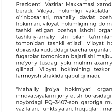
Prezidenti, Vazirlar Maxkamasi xamda
beradi. Viloyat hokimligi vakolatla
o'rinbosarlari, mahalliy davlat bo
hokimlari, viloyat hokimligining doimi
tashkil etilgan boshqa ishchi orga
tashkiliy-amaliy ishi bilan ta'minla
tomonidan tashkil etiladi. Viloyat h
doirasida xududdagi barcha organlar, 
fuqarolar tomonidan bajarilishi majbu
me'yoriy tusdagi yoki muhim axamiya
qilinadi. Viloyat hokimining tezkor
farmoyish shaklida qabul qilinadi.
“Mahalliy ijroiya hokimiyati organ
innovatsiyalarni joriy etish borasidagi 
noybrdagi PQ–3407-son qaroriga muv
vazifalari, funktsiyalari, huquqlari, ma