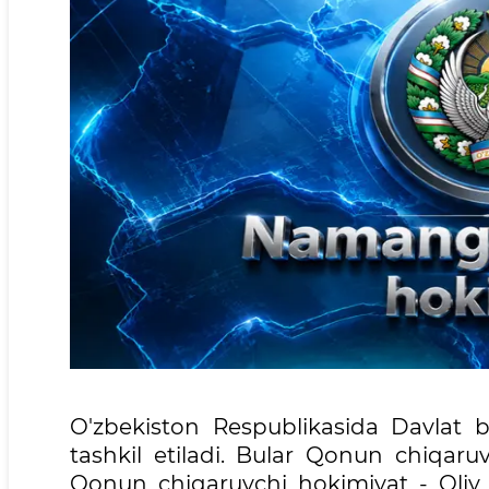
O'zbekiston Respublikasida Davlat 
tashkil etiladi. Bular Qonun chiqaruv
Qonun chiqaruvchi hokimiyat - Oliy M