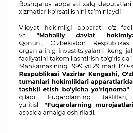
Boshqaruv apparati xalq deputatlari 
xizmatlar ko’rsatilishini ta’minlaydi
Viloyat hokimligi apparati o'z faol
va
"Mahalliy davlat hokimiya
Qonuni, O’zbekiston Respublikasi 
organlarinig investitsiyalarni keng jal
faoliyatini takomillashtirish to’g’risid
Mahkamasining 1999 yil 29 mart 140-s
Respublikasi Vazirlar Kengashi, O'zb
tumanlari hokimliklari apparatlarida i
tashkil etish bo'yicha yo'riqnoma"
h
qiladi. Fuqarolarning takliflar
yuritish
"Fuqarolarning murojaatlari 
asosida amalga oshiriladi.