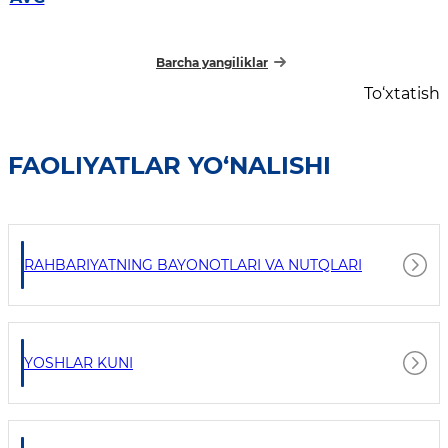
barpo etilmoqda
Barcha yangiliklar
To‘xtatish
FAOLIYATLAR YO‘NALISHI
RAHBARIYATNING BAYONOTLARI VA NUTQLARI
YOSHLAR KUNI