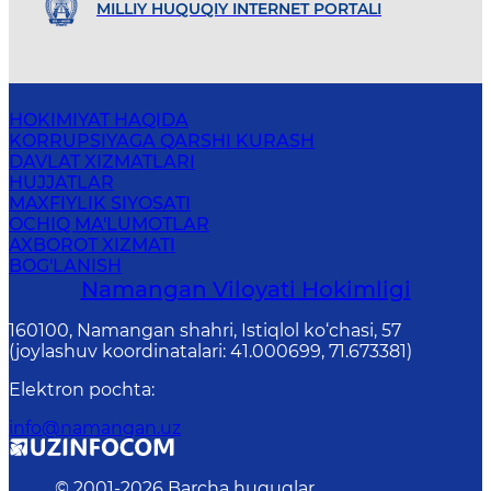
MILLIY HUQUQIY INTERNET PORTALI
HOKIMIYAT HAQIDA
KORRUPSIYAGA QARSHI KURASH
DAVLAT XIZMATLARI
HUJJATLAR
MAXFIYLIK SIYOSATI
OCHIQ MA'LUMOTLAR
AXBOROT XIZMATI
BOG'LANISH
Namangan Vilоyati Hоkimligi
160100, Nаmаngаn shаhri, Istiqlol ko‘chаsi, 57
(joylashuv koordinatalari: 41.000699, 71.673381)
Elektron pochta
:
info@namangan.uz
© 2001-
2026
Barcha huquqlar