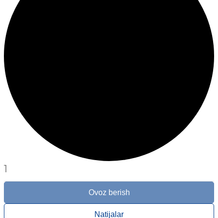
1
Ovoz berish
Natijalar