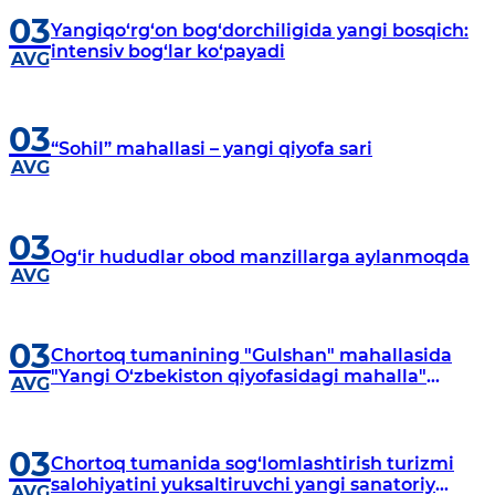
03
Yangiqo‘rg‘on bog‘dorchiligida yangi bosqich:
intensiv bog‘lar ko‘payadi
AVG
03
“Sohil” mahallasi – yangi qiyofa sari
AVG
03
Og‘ir hududlar obod manzillarga aylanmoqda
AVG
03
Chortoq tumanining "Gulshan" mahallasida
"Yangi O‘zbekiston qiyofasidagi mahalla"
AVG
dasturi doirasida keng ko‘lamli bunyodkorlik
ishlari izchil amalga oshirilmoqda.
03
Chortoq tumanida sog‘lomlashtirish turizmi
salohiyatini yuksaltiruvchi yangi sanatoriy
AVG