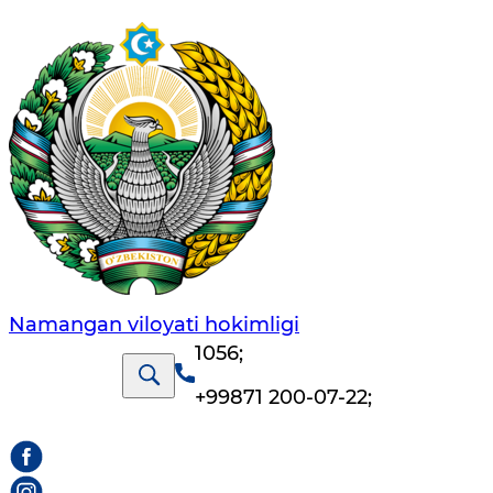
Namangan vilоyati hоkimligi
1056
;
+99871 200-07-22
;