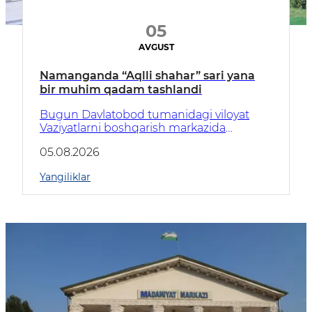
05
AVGUST
Namanganda “Aqlli shahar” sari yana
bir muhim qadam tashlandi
Bugun Davlatobod tumanidagi viloyat
Vaziyatlarni boshqarish markazida
Namangan viloyatida joriy etilishi
05.08.2026
rejalashtirilayotgan “Aqlli shahar” dasturiy
majmuasi taqdimoti bo‘lib o‘tdi.
Yangiliklar