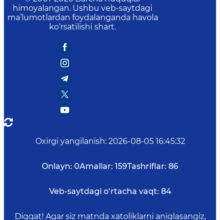
himoyalangan. Ushbu veb-saytdagi
ma’lumotlardan foydalanganda havola
ko‘rsatilishi shart.
Oxirgi yangilanish
:
2026-08-05 16:45:32
Onlayn:
0
Amallar:
159
Tashriflar:
86
Veb-saytdagi o‘rtacha vaqt:
84
Diqqat! Agar siz matnda xatoliklarni aniqlasangiz,