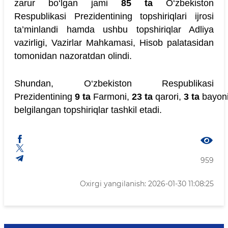
zarur bo‘lgan jami
85 ta
O‘zbekiston
Respublikasi Prezidentining topshiriqlari ijrosi
ta’minlandi hamda ushbu topshiriqlar Adliya
vazirligi, Vazirlar Mahkamasi, Hisob palatasidan
tomonidan nazoratdan olindi.
Shundan, O‘zbekiston Respublikasi
Prezidentining
9 ta
Farmoni,
23 ta
qarori,
3 ta
bayon
belgilangan topshiriqlar tashkil etadi.
959
Oxirgi yangilanish: 2026-01-30 11:08:25