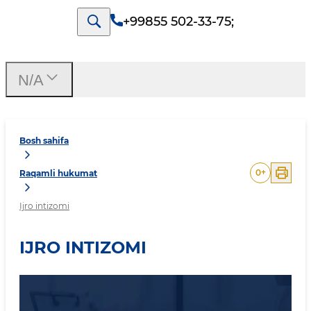
+99855 502-33-75
;
N/A
Bosh sahifa
0
+
Raqamli hukumat
Ijro intizomi
IJRO INTIZOMI