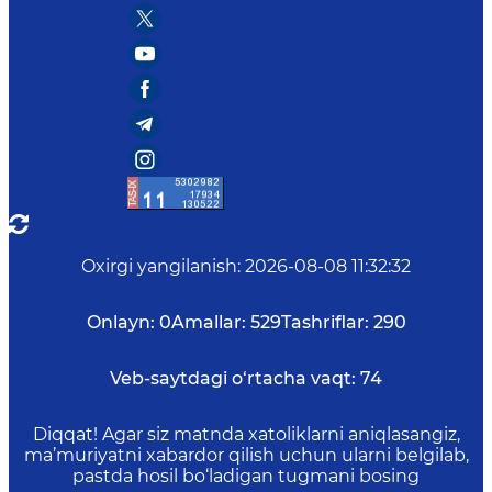
Oxirgi yangilanish
:
2026-08-08 11:32:32
Onlayn:
0
Amallar:
529
Tashriflar:
290
Veb-saytdagi o‘rtacha vaqt:
74
Diqqat! Agar siz matnda xatoliklarni aniqlasangiz,
ma’muriyatni xabardor qilish uchun ularni belgilab,
pastda hosil bo‘ladigan tugmani bosing