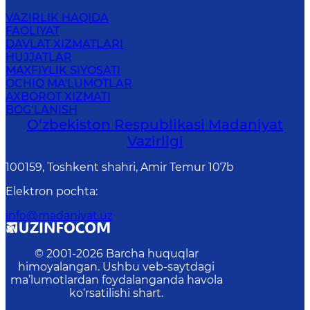
VAZIRLIK HAQIDA
FAOLIYAT
DAVLAT XIZMATLARI
HUJJATLAR
MAXFIYLIK SIYOSATI
OCHIQ MA'LUMOTLAR
AXBOROT XIZMATI
BOG‘LANISH
O‘zbekiston Respublikasi Madaniyat
Vazirligi
100159, Toshkent shahri, Amir Temur 107b
Elektron pochta
:
info@madaniyat.uz
© 2001-
2026
Barcha huquqlar
himoyalangan. Ushbu veb-saytdagi
ma’lumotlardan foydalanganda havola
ko‘rsatilishi shart.