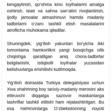
kengaytirish, qo‘shma kino loyihalarini amalga
oshirish, teatr va sahna san’atini rivojlantirish,
ijodiy jamoalar almashinuvi hamda madaniy
tadbirlarni o‘zaro tashkil etish masalalarini
atroflicha muhokama qiladilar.
Shuningdek, yig‘ilish yakunlari bo‘yicha ikki
tomonlama hamkorlikni yangi bosqichga olib
chiqishga qaratilgan aniq chora-tadbirlar
belgilanishi, istiqbolli loyihalar yuzasidan
kelishuvlarga erishilishi kutilmoqda.
Yig‘ilish doirasida Turkiya delegatsiyasi uchun
Xiva shahrining boy tarixiy-madaniy merosini aks
ettiruvchi diqqatga sazovor maskanlarga
tashriflar tashkil etilishi ham rejalashtirilgan. Bu
esa mehmonlarga O‘zbekistonning noyob