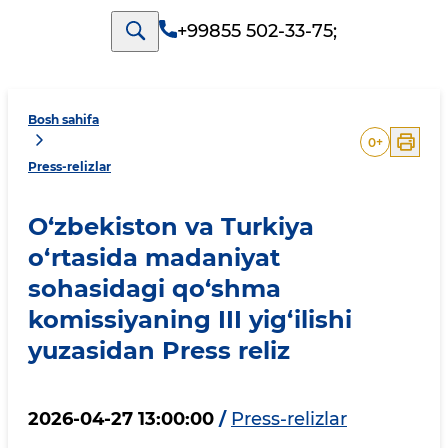
+99855 502-33-75
;
Bosh sahifa
0
+
Press-relizlar
O‘zbekiston va Turkiya
o‘rtasida madaniyat
sohasidagi qo‘shma
komissiyaning III yig‘ilishi
yuzasidan Press reliz
2026-04-27 13:00:00
/
Press-relizlar