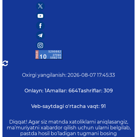
Oxirgi yangilanish
:
2026-08-07 17:45:33
Onlayn:
1
Amallar:
664
Tashriflar:
309
Veb-saytdagi o‘rtacha vaqt:
91
Diqqat! Agar siz matnda xatoliklarni aniqlasangiz,
ma’muriyatni xabardor qilish uchun ularni belgilab,
pastda hosil bo‘ladigan tugmani bosing