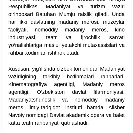
Respublikasi Madaniyat va turizm vaziri
o‘rinbosari Batuhan Mumju raislik qiladi. Unda
har ikki davlatning madaniy merosi, muzeylar
faoliyati, nomoddiy madaniy meros, kino
industriyasi, teatr va ijrochilik san’ati
yo‘nalishlariga mas’ul yetakchi mutaxassislari va
rahbar xodimlari ishtirok etadi.
Xususan, yig‘ilishda o‘zbek tomonidan Madaniyat
vazirligining tarkibiy bo‘linmalari rahbarlari,
Kinematografiya agentligi, Madaniy meros
agentligi, O‘zbekiston davlat filarmoniyasi,
Madaniyatshunoslik va nomoddiy madaniy
meros ilmiy-tadqiqot instituti hamda Alisher
Navoiy nomidagi Davlat akademik opera va balet
katta teatri rahbariyati qatnashadi.