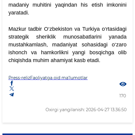
madaniy muhitini yaqindan his etish imkonini
yaratadi.
Mazkur tadbir O‘zbekiston va Turkiya o‘rtasidagi
strategik sheriklik munosabatlarini yanada
mustahkamlash, madaniyat sohasidagi o‘zaro
ishonch va hamkorlikni yangi bosqichga olib
chiqishda muhim ahamiyat kasb etadi.
Press-reliz
Faoliyatga oid ma'lumotlar
170
Oxirgi yangilanish: 2026-04-27 13:36:50