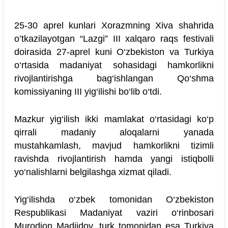
25-30 aprel kunlari Xorazmning Xiva shahrida
o’tkazilayotgan “Lazgi” III xalqaro raqs festivali
doirasida 27-aprel kuni O‘zbekiston va Turkiya
o‘rtasida madaniyat sohasidagi hamkorlikni
rivojlantirishga bag‘ishlangan Qo‘shma
komissiyaning III yig‘ilishi bo‘lib o‘tdi.
Mazkur yig‘ilish ikki mamlakat o‘rtasidagi ko‘p
qirrali madaniy aloqalarni yanada
mustahkamlash, mavjud hamkorlikni tizimli
ravishda rivojlantirish hamda yangi istiqbolli
yo‘nalishlarni belgilashga xizmat qiladi.
Yig‘ilishda o‘zbek tomonidan O‘zbekiston
Respublikasi Madaniyat vaziri o‘rinbosari
Murodjon Madjidov, turk tomonidan esa Turkiya