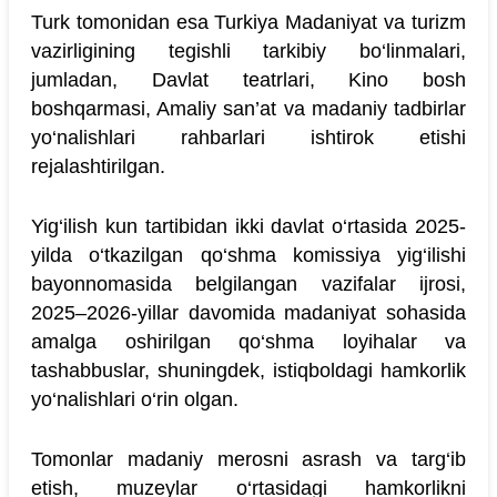
Turk tomonidan esa Turkiya Madaniyat va turizm
vazirligining tegishli tarkibiy bo‘linmalari,
jumladan, Davlat teatrlari, Kino bosh
boshqarmasi, Amaliy san’at va madaniy tadbirlar
yo‘nalishlari rahbarlari ishtirok etishi
rejalashtirilgan.
Yig‘ilish kun tartibidan ikki davlat o‘rtasida 2025-
yilda o‘tkazilgan qo‘shma komissiya yig‘ilishi
bayonnomasida belgilangan vazifalar ijrosi,
2025–2026-yillar davomida madaniyat sohasida
amalga oshirilgan qo‘shma loyihalar va
tashabbuslar, shuningdek, istiqboldagi hamkorlik
yo‘nalishlari o‘rin olgan.
Tomonlar madaniy merosni asrash va targ‘ib
etish, muzeylar o‘rtasidagi hamkorlikni