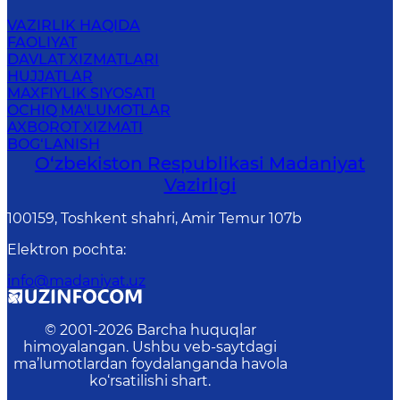
VAZIRLIK HAQIDA
FAOLIYAT
DAVLAT XIZMATLARI
HUJJATLAR
MAXFIYLIK SIYOSATI
OCHIQ MA'LUMOTLAR
AXBOROT XIZMATI
BOG‘LANISH
O‘zbekiston Respublikasi Madaniyat
Vazirligi
100159, Toshkent shahri, Amir Temur 107b
Elektron pochta
:
info@madaniyat.uz
© 2001-
2026
Barcha huquqlar
himoyalangan. Ushbu veb-saytdagi
ma’lumotlardan foydalanganda havola
ko‘rsatilishi shart.