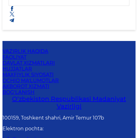
VAZIRLIK HAQIDA
FAOLIYAT
DAVLAT XIZMATLARI
HUJJATLAR
MAXFIYLIK SIYOSATI
OCHIQ MA'LUMOTLAR
AXBOROT XIZMATI
BOG‘LANISH
O‘zbekiston Respublikasi Madaniyat
Vazirligi
100159, Toshkent shahri, Amir Temur 107b
Elektron pochta
: