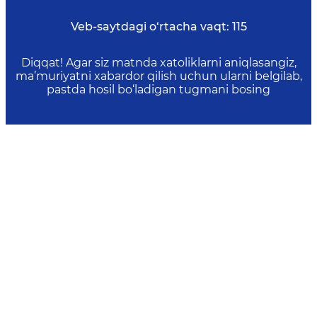
Veb-saytdagi o‘rtacha vaqt:
115
Diqqat! Agar siz matnda xatoliklarni aniqlasangiz,
ma’muriyatni xabardor qilish uchun ularni belgilab,
pastda hosil bo‘ladigan tugmani bosing