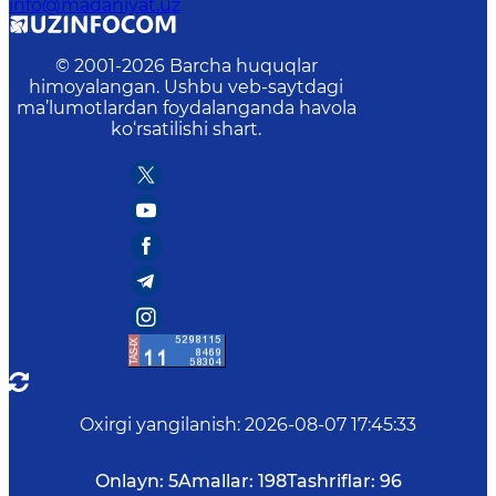
info@madaniyat.uz
© 2001-
2026
Barcha huquqlar
himoyalangan. Ushbu veb-saytdagi
ma’lumotlardan foydalanganda havola
ko‘rsatilishi shart.
Oxirgi yangilanish
:
2026-08-07 17:45:33
Onlayn:
5
Amallar:
198
Tashriflar:
96