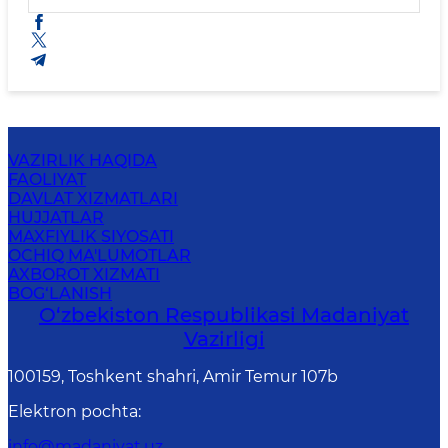
VAZIRLIK HAQIDA
FAOLIYAT
DAVLAT XIZMATLARI
HUJJATLAR
MAXFIYLIK SIYOSATI
OCHIQ MA'LUMOTLAR
AXBOROT XIZMATI
BOG‘LANISH
O‘zbekiston Respublikasi Madaniyat
Vazirligi
100159, Toshkent shahri, Amir Temur 107b
Elektron pochta
:
info@madaniyat.uz