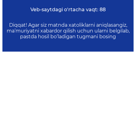
Veb-saytdagi o‘rtacha vaqt:
88
Diqqat! Agar siz matnda xatoliklarni aniqlasangiz,
ma’muriyatni xabardor qilish uchun ularni belgilab,
pastda hosil bo‘ladigan tugmani bosing