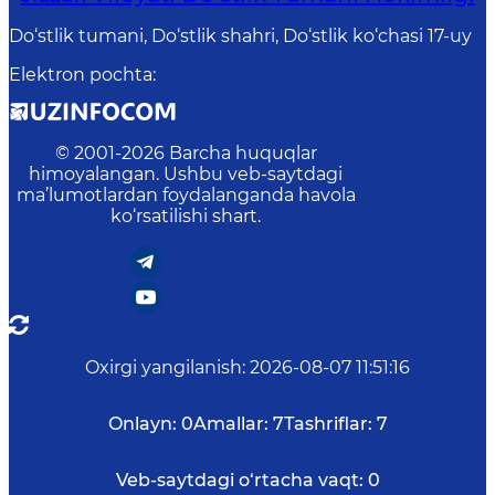
Do‘stlik tumani, Do‘stlik shahri, Do‘stlik ko‘chasi 17-uy
Elektron pochta
:
© 2001-
2026
Barcha huquqlar
himoyalangan. Ushbu veb-saytdagi
ma’lumotlardan foydalanganda havola
ko‘rsatilishi shart.
Oxirgi yangilanish
:
2026-08-07 11:51:16
Onlayn:
0
Amallar:
7
Tashriflar:
7
Veb-saytdagi o‘rtacha vaqt:
0