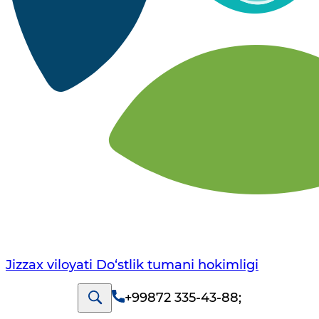
Jizzax viloyati Do‘stlik tumani hokimligi
+99872 335-43-88
;