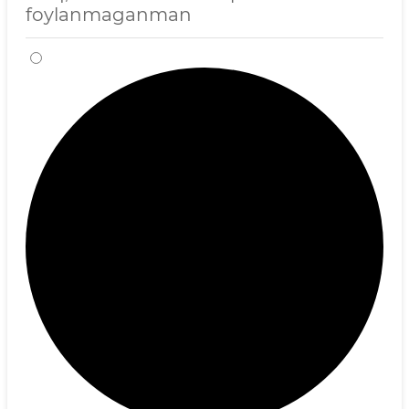
foylanmaganman