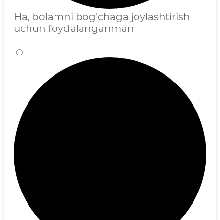
Ha, bolamni bog'chaga joylashtirish
uchun foydalanganman