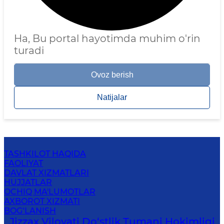
Ha, Bu portal hayotimda muhim o'rin
turadi
Ovoz berish
Natijalar
TASHKILOT HAQIDA
FAOLIYAT
DAVLAT XIZMATLARI
HUJJATLAR
OCHIQ MA'LUMOTLAR
AXBOROT XIZMATI
BOG‘LANISH
Jizzax Viloyati Do‘stlik Tumani Hokimligi