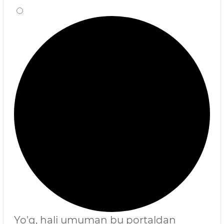
Yo'q, hali umuman bu portaldan