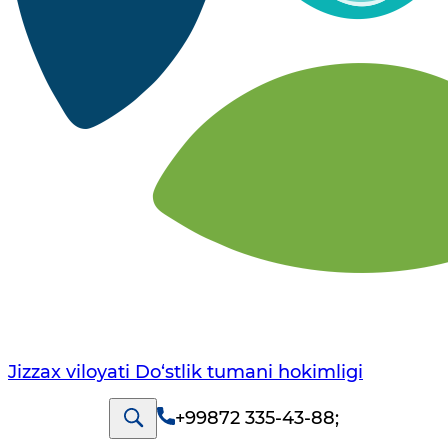
Jizzax viloyati Do‘stlik tumani hokimligi
+99872 335-43-88
;