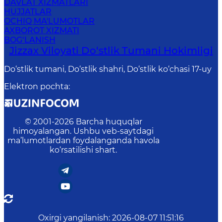
DAVLAT XIZMATLARI
HUJJATLAR
OCHIQ MA'LUMOTLAR
AXBOROT XIZMATI
BOG‘LANISH
Jizzax Viloyati Do‘stlik Tumani Hokimligi
Do‘stlik tumani, Do‘stlik shahri, Do‘stlik ko‘chasi 17-uy
Elektron pochta
:
© 2001-
2026
Barcha huquqlar
himoyalangan. Ushbu veb-saytdagi
ma’lumotlardan foydalanganda havola
ko‘rsatilishi shart.
Oxirgi yangilanish
:
2026-08-07 11:51:16