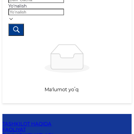
Yo‘nalish
Maʼlumot yoʻq
TASHKILOT HAQIDA
FAOLIYAT