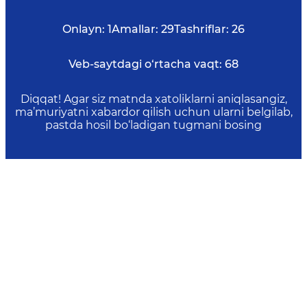
Onlayn:
1
Amallar:
29
Tashriflar:
26
Veb-saytdagi o‘rtacha vaqt:
68
Diqqat! Agar siz matnda xatoliklarni aniqlasangiz,
ma’muriyatni xabardor qilish uchun ularni belgilab,
pastda hosil bo‘ladigan tugmani bosing