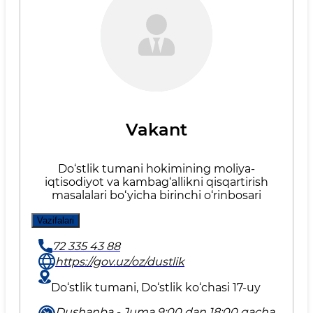
Vakant
Do‘stlik tumani hokimining moliya-
iqtisodiyot va kambag‘allikni qisqartirish
masalalari bo‘yicha birinchi o‘rinbosari
Vazifalari
72 335 43 88
https://gov.uz/oz/dustlik
Do‘stlik tumani, Do‘stlik ko‘chasi 17-uy
Dushanba - Juma 9:00 dan 18:00 gacha