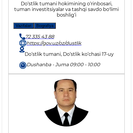
Do‘stlik tumani hokimining o‘rinbosari,
tuman investitsiyalar va tashqi savdo bo'limi
boshlig‘i
Vazifalari
Biografiya
72 335 43 88
https://gov.uz/oz/dustlik
Do‘stlik tumani, Do‘stlik ko‘chasi 17-uy
Dushanba - Juma 09:00 - 10:00