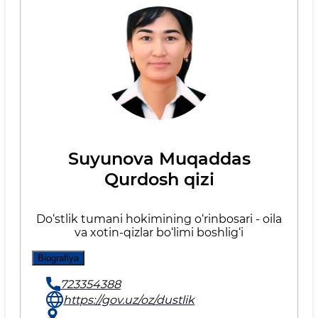
Suyunova Muqaddas
Qurdosh qizi
Do‘stlik tumani hokimining o‘rinbosari - oila
va xotin-qizlar bo‘limi boshlig‘i
Biografiya
723354388
https://gov.uz/oz/dustlik