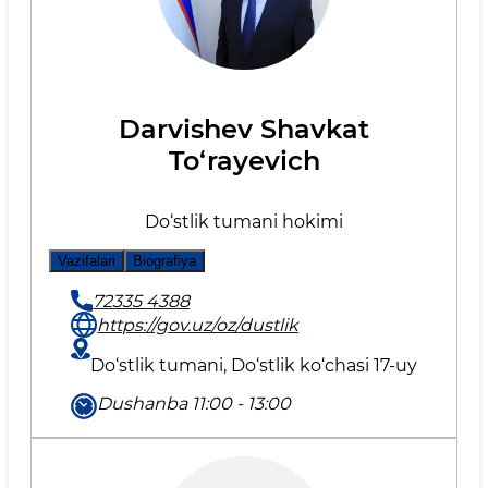
Darvishev Shavkat
To‘rayevich
Do‘stlik tumani hokimi
Vazifalari
Biografiya
72335 4388
https://gov.uz/oz/dustlik
Do‘stlik tumani, Do‘stlik ko‘chasi 17-uy
Dushanba 11:00 - 13:00