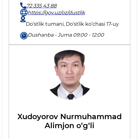
72 335 43 88
https://gov.uz/oz/dustlik
Do‘stlik tumani, Do‘stlik ko‘chasi 17-uy
Dushanba - Juma 09:00 - 12:00
Xudoyorov Nurmuhammad
Alimjon o‘g‘li