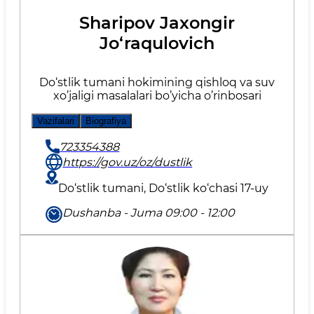
Sharipov Jaxongir
Jo‘raqulovich
Do‘stlik tumani hokimining qishloq va suv
xo’jaligi masalalari bo’yicha o’rinbosari
Vazifalari
Biografiya
723354388
https://gov.uz/oz/dustlik
Do‘stlik tumani, Do‘stlik ko‘chasi 17-uy
Dushanba - Juma 09:00 - 12:00