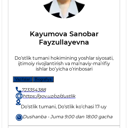
Kayumova Sanobar
Fayzullayevna
Do‘stlik tumani hokimining yoshlar siyosati,
ijtimoiy rivojlantirish va ma’naviy-ma’rifiy
ishlar bo‘yicha o‘rinbosari
Vazifalari
Biografiya
723354388
https://gov.uz/oz/dustlik
Do‘stlik tumani, Do‘stlik ko‘chasi 17-uy
Dushanba - Juma 9:00 dan 18:00 gacha