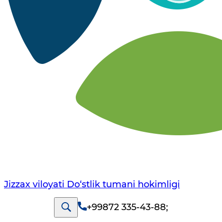
Jizzax viloyati Do‘stlik tumani hokimligi
+99872 335-43-88
;