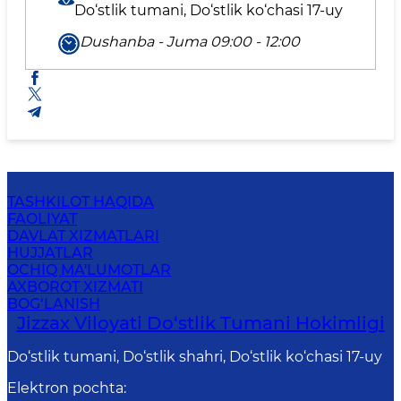
Do‘stlik tumani, Do‘stlik ko‘chasi 17-uy
Dushanba - Juma 09:00 - 12:00
TASHKILOT HAQIDA
FAOLIYAT
DAVLAT XIZMATLARI
HUJJATLAR
OCHIQ MA'LUMOTLAR
AXBOROT XIZMATI
BOG‘LANISH
Jizzax Viloyati Do‘stlik Tumani Hokimligi
Do‘stlik tumani, Do‘stlik shahri, Do‘stlik ko‘chasi 17-uy
Elektron pochta
: