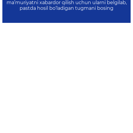
ma’muriyatni xabardor qilish uchun ularni belgilab,
pastda hosil bo‘ladigan tugmani bosing