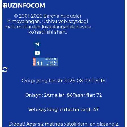
© 2001-
2026
Barcha huquqlar
himoyalangan. Ushbu veb-saytdagi
ma’lumotlardan foydalanganda havola
ko‘rsatilishi shart.
Oxirgi yangilanish
:
2026-08-07 11:51:16
Onlayn:
2
Amallar:
86
Tashriflar:
72
Veb-saytdagi o‘rtacha vaqt:
47
Diqqat! Agar siz matnda xatoliklarni aniqlasangiz,