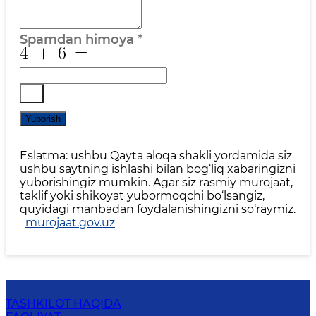
Spamdan himoya
*
Yuborish
Eslatma: ushbu Qayta aloqa shakli yordamida siz
ushbu saytning ishlashi bilan bog‘liq xabaringizni
yuborishingiz mumkin. Agar siz rasmiy murojaat,
taklif yoki shikoyat yubormoqchi bo‘lsangiz,
quyidagi manbadan foydalanishingizni so‘raymiz.
murojaat.gov.uz
TASHKILOT HAQIDA