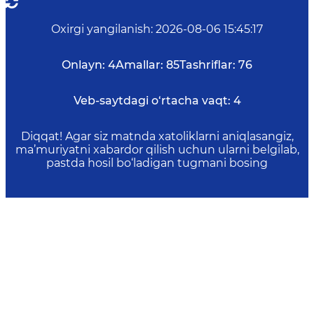
Oxirgi yangilanish
:
2026-08-06 15:45:17
Onlayn:
4
Amallar:
85
Tashriflar:
76
Veb-saytdagi o‘rtacha vaqt:
4
Diqqat! Agar siz matnda xatoliklarni aniqlasangiz,
ma’muriyatni xabardor qilish uchun ularni belgilab,
pastda hosil bo‘ladigan tugmani bosing