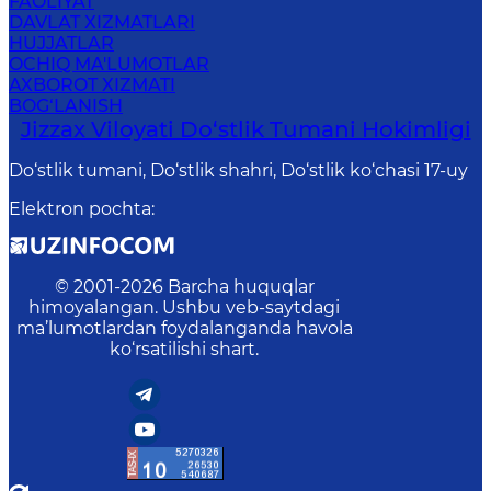
FAOLIYAT
DAVLAT XIZMATLARI
HUJJATLAR
OCHIQ MA'LUMOTLAR
AXBOROT XIZMATI
BOG‘LANISH
Jizzax Viloyati Do‘stlik Tumani Hokimligi
Do‘stlik tumani, Do‘stlik shahri, Do‘stlik ko‘chasi 17-uy
Elektron pochta
:
© 2001-
2026
Barcha huquqlar
himoyalangan. Ushbu veb-saytdagi
ma’lumotlardan foydalanganda havola
ko‘rsatilishi shart.