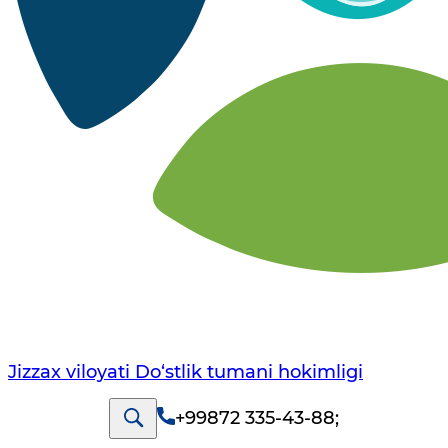
Jizzax viloyati Do‘stlik tumani hokimligi
+99872 335-43-88
;