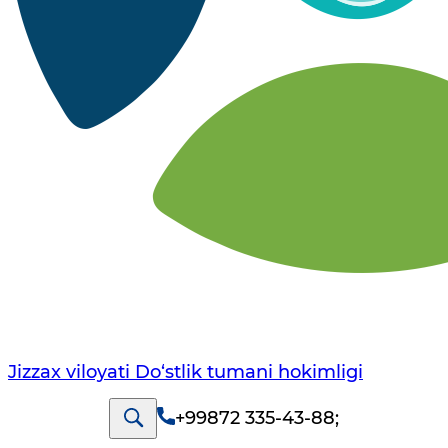
Jizzax viloyati Do‘stlik tumani hokimligi
+99872 335-43-88
;