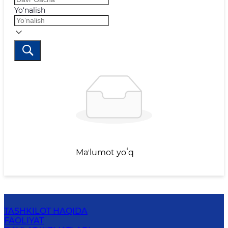
Yo‘nalish
Maʼlumot yoʻq
TASHKILOT HAQIDA
FAOLIYAT