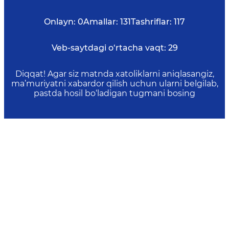
Onlayn:
0
Amallar:
131
Tashriflar:
117
Veb-saytdagi o‘rtacha vaqt:
29
Diqqat! Agar siz matnda xatoliklarni aniqlasangiz,
ma’muriyatni xabardor qilish uchun ularni belgilab,
pastda hosil bo‘ladigan tugmani bosing