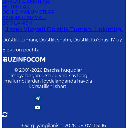
DAVLAT XIZMATLARI
HUJJATLAR
OCHIQ MA'LUMOTLAR
AXBOROT XIZMATI
BOG‘LANISH
Jizzax Viloyati Do‘stlik Tumani Hokimligi
Do‘stlik tumani, Do‘stlik shahri, Do‘stlik ko‘chasi 17-uy
Elektron pochta
:
© 2001-
2026
Barcha huquqlar
himoyalangan. Ushbu veb-saytdagi
ma’lumotlardan foydalanganda havola
ko‘rsatilishi shart.
Oxirgi yangilanish
:
2026-08-07 11:51:16